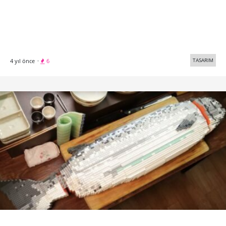
TASARIM
4 yıl önce
·
6