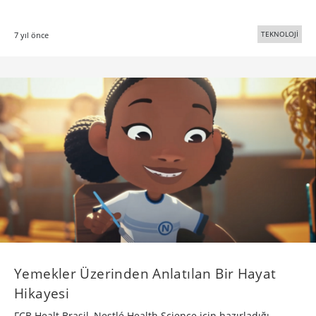
Yemekler Üzerinden Anlatılan Bir Hayat
Hikayesi
FCB Healt Brasil, Nestlé Health Science için hazırladığı
animasyon filmi ile yemeklerin insanlar üzerinde bıraktığı
duygusal anları anlatıyor.
REKLAM
7 yıl önce