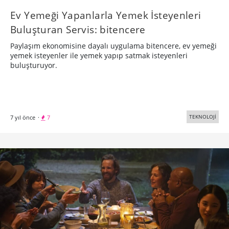
TEKNOLOJİ
7 yıl önce
·
7
Paylaşmanın ve Birlikte Olmanın Güzelliği:
EatTogether
President’s Choice’un 2016’da başlattığı EatTogether serisi
kapsamında aileyle geçirilen zamanın önemini vurgulayan