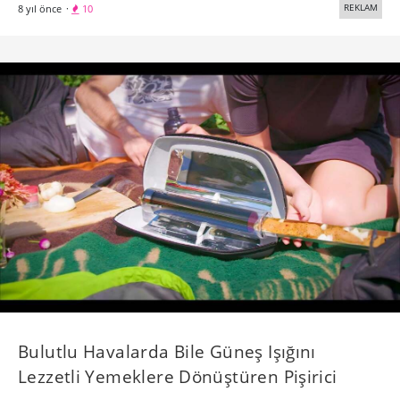
Bulutlu Havalarda Bile Güneş Işığını
Lezzetli Yemeklere Dönüştüren Pişirici
GoSun Go, güneş enerjisiyle bulutlu sonbahar günleri ya da
soğuk kış günlerinde de lezzetli yemek pişirmenizi sağlıyor.
TASARIM
9 yıl önce
·
11