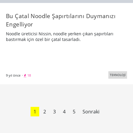
Bigumigu
Yaratıcı bünyeler için günlük besin kaynağı
Hakkımızda
Künye
Üyelik, Kullanım ve Gizlilik Şartları
© 2005 - 2026 Bigumigu Ltd.
Özel İçerikler
Yaratıcı Fikirler
Kategoriler
Reklam
Tasarım
Teknoloji