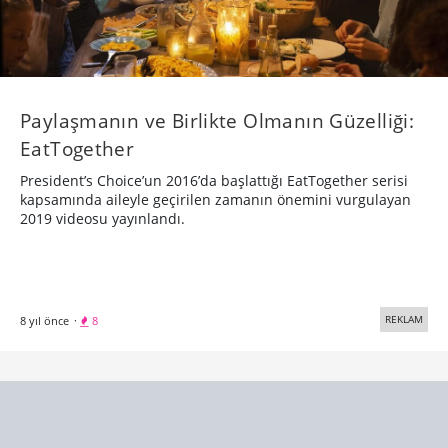
2019 videosu yayınlandı.
REKLAM
8 yıl önce
·
8
Sızıntı Bahane, Yemekler Şahane!
Bir ailenin tavandaki sızıntıya rağmen neşeyle yemeklerine