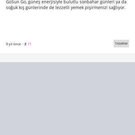
Bu Çatal Noodle Şapırtılarını Duymanızı
Engelliyor
Noodle üreticisi Nissin, noodle yerken çıkan şapırtıları
bastırmak için özel bir çatal tasarladı.
TEKNOLOJİ
9 yıl önce
·
18
1
2
3
4
5
Sonraki