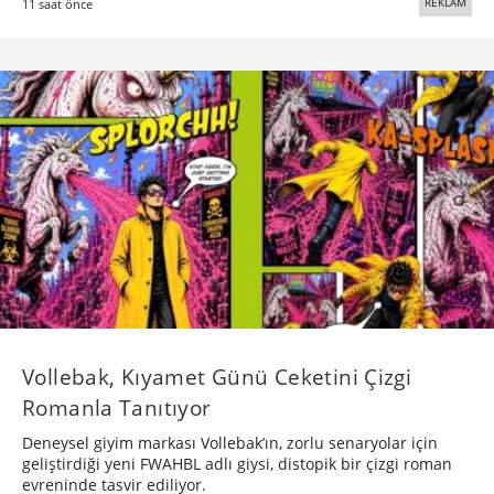
REKLAM
11 saat önce
Vollebak, Kıyamet Günü Ceketini Çizgi
Romanla Tanıtıyor
Deneysel giyim markası Vollebak’ın, zorlu senaryolar için
geliştirdiği yeni FWAHBL adlı giysi, distopik bir çizgi roman
evreninde tasvir ediliyor.