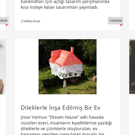
banknotları için açtığı tasarım yarışmasında
kısa listeye kalan tasarımları yayınladı.
SARIM
TASARIM
2 hafta önce
Dileklerle İnşa Edilmiş Bir Ev
Jisoo Yoo’nun “Dream House” adlı havada
süzülen eseri, insanların kıyafetlerine yazdığı
dileklerle ve çizimlerle oluşturulan, ev
kavramını yeniden sorgulatan masalsı bir