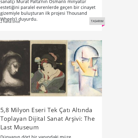
sanatçı Murat Palta’nın Osmanlı minyatür
estetiğini paralel evrenlerde geçen bir cinayet
gizemiyle buluşturan ilk projesi Thousand
Wheels’i duyurdu.
TASARIM
2 hafta önce
5,8 Milyon Eseri Tek Çatı Altında
Toplayan Dijital Sanat Arşivi: The
Last Museum
Dünyanın dört bir yanındaki müze