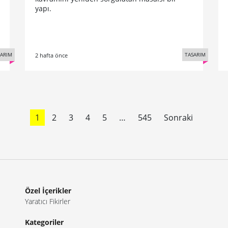
yapı.
SARIM
TASARIM
2 hafta önce
1
2
3
4
5
…
545
Sonraki
Özel İçerikler
Yaratıcı Fikirler
Kategoriler