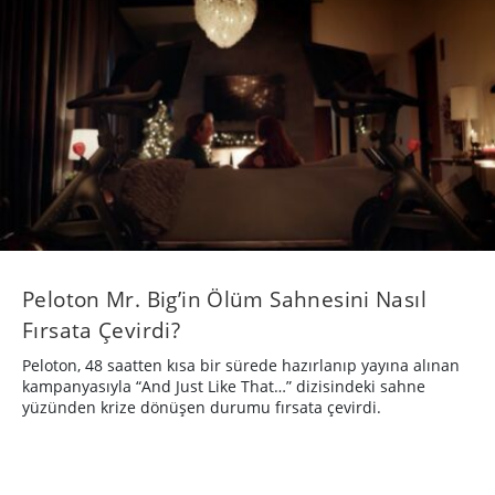
Peloton Mr. Big’in Ölüm Sahnesini Nasıl
Fırsata Çevirdi?
Peloton, 48 saatten kısa bir sürede hazırlanıp yayına alınan
kampanyasıyla “And Just Like That…” dizisindeki sahne
yüzünden krize dönüşen durumu fırsata çevirdi.