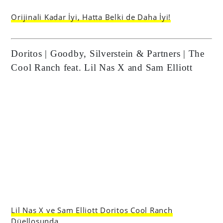
Orijinali Kadar İyi, Hatta Belki de Daha İyi!
Doritos | Goodby, Silverstein & Partners | The
Cool Ranch feat. Lil Nas X and Sam Elliott
Lil Nas X ve Sam Elliott Doritos Cool Ranch
Düellosunda