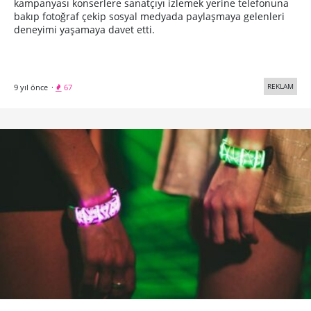
kampanyası konserlere sanatçıyı izlemek yerine telefonuna
bakıp fotoğraf çekip sosyal medyada paylaşmaya gelenleri
deneyimi yaşamaya davet etti.
REKLAM
9 yıl önce
·
67