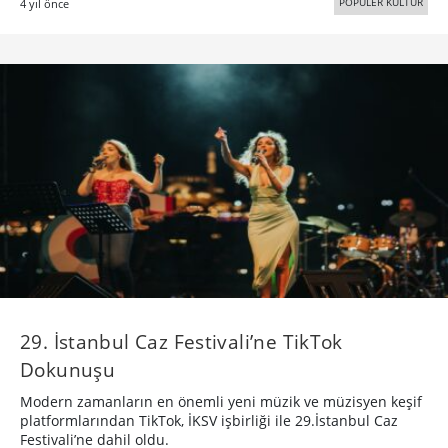
POPÜLER KÜLTÜR
4 yıl önce
29. İstanbul Caz Festivali’ne TikTok
Dokunuşu
Modern zamanların en önemli yeni müzik ve müzisyen keşif
platformlarından TikTok, İKSV işbirliği ile 29.İstanbul Caz
Festivali’ne dahil oldu.