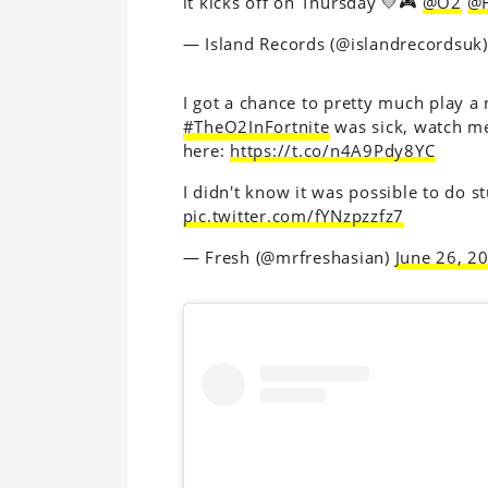
it kicks off on Thursday 💛🎮
@O2
@F
— Island Records (@islandrecordsuk
I got a chance to pretty much play a
#TheO2InFortnite
was sick, watch me
here:
https://t.co/n4A9Pdy8YC
I didn't know it was possible to do stu
pic.twitter.com/fYNzpzzfz7
— Fresh (@mrfreshasian)
June 26, 2