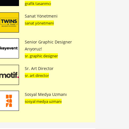
grafik tasarımcı
Sanat Yönetmeni
sanat yönetmeni
Senior Graphic Designer
Arıyoruz!
sr. graphic designer
Sr. Art Director
sr. art director
Sosyal Medya Uzmanı
sosyal medya uzmanı