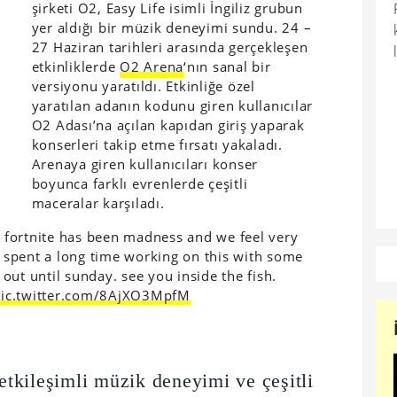
şirketi O2, Easy Life isimli İngiliz grubun
yer aldığı bir müzik deneyimi sundu. 24 –
27 Haziran tarihleri arasında gerçekleşen
etkinliklerde
O2 Arena
‘nın sanal bir
versiyonu yaratıldı. Etkinliğe özel
yaratılan adanın kodunu giren kullanıcılar
O2 Adası’na açılan kapıdan giriş yaparak
konserleri takip etme fırsatı yakaladı.
Arenaya giren kullanıcıları konser
boyunca farklı evrenlerde çeşitli
maceralar karşıladı.
de fortnite has been madness and we feel very
ve spent a long time working on this with some
out until sunday. see you inside the fish.
ic.twitter.com/8AjXO3MpfM
 etkileşimli müzik deneyimi ve çeşitli