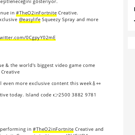
şitleneceğini gösteriyor.
venue in
#TheO2inFortnite
Creative.
xclusive
@easylife
Squeezy Spray and more
twitter.com/0CgpyY02mE
ue & the world's biggest video game come
Creative
eal even more exclusive content this week🎸👀
tive today. Island code 👉2500 3882 9781
 performing in
#TheO2inFortnite
Creative and