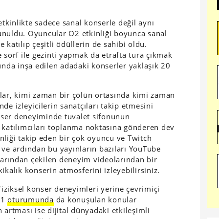
etkinlikte sadece sanal konserle değil aynı
unuldu. Oyuncular O2 etkinliği boyunca sanal
e katılıp çeşitli ödüllerin de sahibi oldu.
 sörf ile gezinti yapmak da etrafta tura çıkmak
da inşa edilen adadaki konserler yaklaşık 20
lar, kimi zaman bir çölün ortasında kimi zaman
ende izleyicilerin sanatçıları takip etmesini
konser deneyiminde tuvalet sifonunun
 katılımcıları toplanma noktasına gönderen dev
nliği takip eden bir çok oyuncu ve Twitch
 ve ardından bu yayınların bazıları YouTube
ılarından çekilen deneyim videolarından bir
ikalık konserin atmosferini izleyebilirsiniz.
ziksel konser deneyimleri yerine çevrimiçi
21
oturumunda
da konuşulan konular
 artması ise dijital dünyadaki etkileşimli