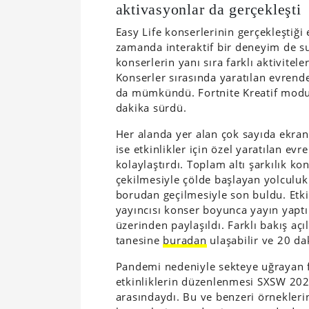
aktivasyonlar da gerçekleşti
Easy Life konserlerinin gerçekleştiği 
zamanda interaktif bir deneyim de s
konserlerin yanı sıra farklı aktiviteler
Konserler sırasında yaratılan evrende
da mümkündü. Fortnite Kreatif modun
dakika sürdü.
Her alanda yer alan çok sayıda ekran
ise etkinlikler için özel yaratılan evr
kolaylaştırdı. Toplam altı şarkılık 
çekilmesiyle çölde başlayan yolculuk
borudan geçilmesiyle son buldu. Etki
yayıncısı konser boyunca yayın yaptı
üzerinden paylaşıldı. Farklı bakış aç
tanesine
buradan
ulaşabilir ve 20 dak
Pandemi nedeniyle sekteye uğrayan fi
etkinliklerin düzenlenmesi SXSW 20
arasındaydı. Bu ve benzeri örneklerin