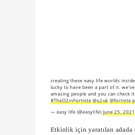
creating these easy life worlds insi
lucky to have been a part of it. we'
amazing people and you can check it 
#TheO2inFortnite
@o2uk
@fortnite
p
— easy life (@easylife)
June 25, 2021
Etkinlik için yaratılan adada