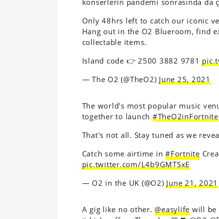
konserlerin pandemi sonrasında da çe
Only 48hrs left to catch our iconic 
Hang out in the O2 Blueroom, find e
collectable items.
Island code 👉 2500 3882 9781
pic.
— The O2 (@TheO2)
June 25, 2021
The world's most popular music ven
together to launch
#TheO2inFortnite
That's not all. Stay tuned as we rev
Catch some airtime in
#Fortnite
Crea
pic.twitter.com/L4b9GMTSxE
— O2 in the UK (@O2)
June 21, 2021
A gig like no other.
@easylife
will be