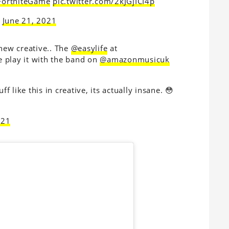
ortniteGame
pic.twitter.com/2kJGjICI4p
)
June 21, 2021
 new creative.. The
@easylife
at
 play it with the band on
@amazonmusicuk
ff like this in creative, its actually insane. 😳
021