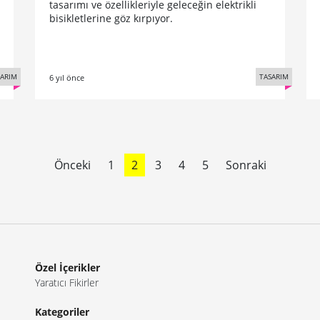
tasarımı ve özellikleriyle geleceğin elektrikli
bisikletlerine göz kırpıyor.
SARIM
TASARIM
6 yıl önce
Önceki
1
2
3
4
5
Sonraki
Özel İçerikler
Yaratıcı Fikirler
Kategoriler