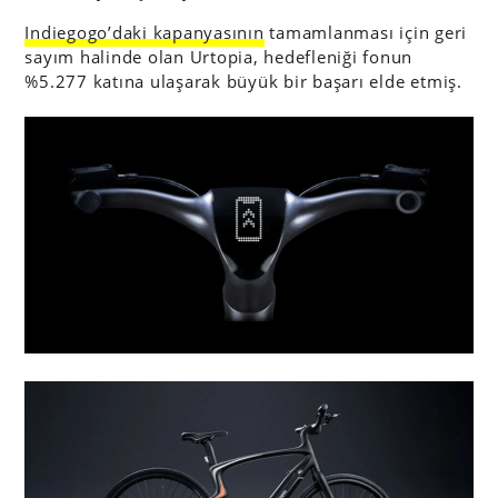
Indiegogo’daki kapanyasının
tamamlanması için geri
sayım halinde olan Urtopia, hedefleniği fonun
%5.277 katına ulaşarak büyük bir başarı elde etmiş.