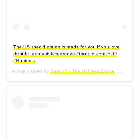
The US spec'd option is made for you if you love
throttle. #reevobikes #reevo #throttle #ebikelife
#Hubble's
A post shared by
Reevo™- The Hubless E-bike
(@reevo_bikes) on