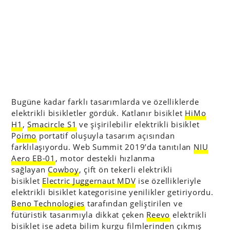
Bugüne kadar farklı tasarımlarda ve özelliklerde
elektrikli bisikletler gördük. Katlanır bisiklet
HiMo
H1
,
Smacircle S1
ve şişirilebilir elektrikli bisiklet
P
oimo
portatif oluşuyla tasarım açısından
farklılaşıyordu. Web Summit 2019’da tanıtılan
NIU
Aero EB-01
, motor destekli hızlanma
sağlayan
Cowboy
, çift ön tekerli elektrikli
bisiklet
Electric Juggernaut MDV
ise özellikleriyle
elektrikli bisiklet kategorisine yenilikler getiriyordu.
Beno Technologies
tarafından geliştirilen ve
fütüristik tasarımıyla dikkat çeken
Reevo
elektrikli
bisiklet ise adeta bilim kurgu filmlerinden çıkmış