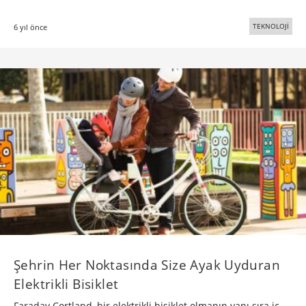
TEKNOLOJİ
6 yıl önce
Şehrin Her Noktasında Size Ayak Uyduran
Elektrikli Bisiklet
Faraday Cortland, bir elektrikli bisiklet olmanın yanı sıra iç