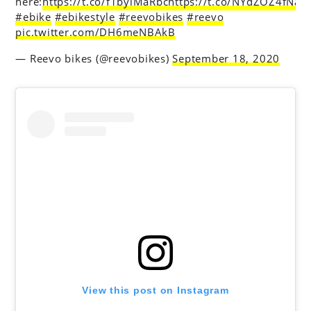
here:
https://t.co/f1byiMaRbc
https://t.co/NYdZOZ4fNa
#e
#ebike
#ebikestyle
#reevobikes
#reevo
pic.twitter.com/DH6meNBAkB
— Reevo bikes (@reevobikes)
September 18, 2020
View this post on Instagram