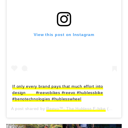
View this post on Instagram
If only every brand pays that much effort into
design ⠀ ⠀ #reevobikes #reevo #hublessbike
#benotechnologies #hublesswheel
A post shared by
Reevo™- The Hubless E-bike
(@reevo_bikes) on