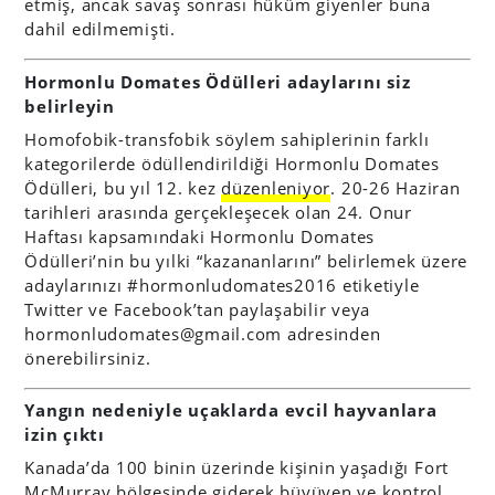
etmiş, ancak savaş sonrası hüküm giyenler buna
dahil edilmemişti.
Hormonlu Domates Ödülleri adaylarını siz
belirleyin
Homofobik-transfobik söylem sahiplerinin farklı
kategorilerde ödüllendirildiği Hormonlu Domates
Ödülleri, bu yıl 12. kez
düzenleniyor
. 20-26 Haziran
tarihleri arasında gerçekleşecek olan 24. Onur
Haftası kapsamındaki Hormonlu Domates
Ödülleri’nin bu yılki “kazananlarını” belirlemek üzere
adaylarınızı #hormonludomates2016 etiketiyle
Twitter ve Facebook’tan paylaşabilir veya
hormonludomates@gmail.com
adresinden
önerebilirsiniz.
Yangın nedeniyle uçaklarda evcil hayvanlara
izin çıktı
Kanada’da 100 binin üzerinde kişinin yaşadığı Fort
McMurray bölgesinde giderek büyüyen ve kontrol