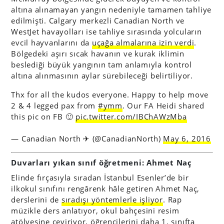
altına alınamayan yangın nedeniyle tamamen tahliye
edilmişti. Calgary merkezli Canadian North ve
WestJet havayolları ise tahliye sırasında yolcuların
evcil hayvanlarını da
uçağa almalarına izin verdi
.
Bölgedeki aşırı sıcak havanın ve kurak iklimin
beslediği büyük yangının tam anlamıyla kontrol
altına alınmasının aylar sürebileceği belirtiliyor.
Thx for all the kudos everyone. Happy to help move
2 & 4 legged pax from
#ymm
. Our FA Heidi shared
this pic on FB 🙂
pic.twitter.com/IBChAWzMba
— Canadian North ✈ (@CanadianNorth)
May 6, 2016
Duvarları yıkan sınıf öğretmeni: Ahmet Naç
Elinde fırçasıyla sıradan İstanbul Esenler’de bir
ilkokul sınıfını rengârenk hâle getiren Ahmet Naç,
derslerini de
sıradışı yöntemlerle işliyor
. Rap
müzikle ders anlatıyor, okul bahçesini resim
atölyesine çeviriyor, öğrencilerini daha 1. sınıfta