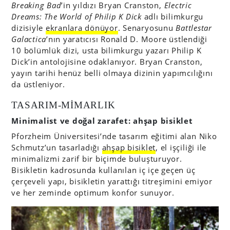
Breaking Bad
’in yıldızı Bryan Cranston,
Electric
Dreams: The World of Philip K Dick
adlı bilimkurgu
dizisiyle
ekranlara dönüyor
. Senaryosunu
Battlestar
Galactica
’nın yaratıcısı Ronald D. Moore üstlendiği
10 bölümlük dizi, usta bilimkurgu yazarı Philip K
Dick’in antolojisine odaklanıyor. Bryan Cranston,
yayın tarihi henüz belli olmaya dizinin yapımcılığını
da üstleniyor.
TASARIM-MİMARLIK
Minimalist ve doğal zarafet: ahşap bisiklet
Pforzheim Üniversitesi’nde tasarım eğitimi alan Niko
Schmutz’un tasarladığı
ahşap bisiklet
, el işçiliği ile
minimalizmi zarif bir biçimde buluşturuyor.
Bisikletin kadrosunda kullanılan iç içe geçen üç
çerçeveli yapı, bisikletin yarattığı titreşimini emiyor
ve her zeminde optimum konfor sunuyor.