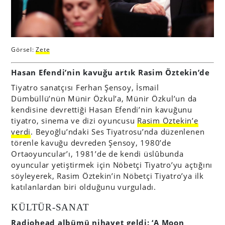
Görsel:
Zete
Hasan Efendi’nin kavuğu artık Rasim Öztekin’de
Tiyatro sanatçısı Ferhan Şensoy, İsmail
Dümbüllü’nün Münir Özkul’a, Münir Özkul’un da
kendisine devrettiği Hasan Efendi’nin kavuğunu
tiyatro, sinema ve dizi oyuncusu
Rasim Öztekin’e
verdi
. Beyoğlu’ndaki Ses Tiyatrosu’nda düzenlenen
törenle kavuğu devreden Şensoy, 1980’de
Ortaoyuncular’ı, 1981’de de kendi üslûbunda
oyuncular yetiştirmek için Nöbetçi Tiyatro’yu açtığını
söyleyerek, Rasim Öztekin’in Nöbetçi Tiyatro’ya ilk
katılanlardan biri olduğunu vurguladı.
KÜLTÜR-SANAT
Radiohead albümü nihayet geldi: ‘A Moon