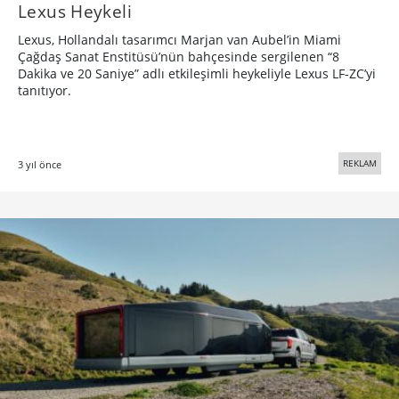
Lexus Heykeli
Lexus, Hollandalı tasarımcı M​​arjan van Aubel’in Miami
Çağdaş Sanat Enstitüsü’nün bahçesinde sergilenen “8
Dakika ve 20 Saniye” adlı etkileşimli heykeliyle Lexus LF-ZC’yi
tanıtıyor.
REKLAM
3 yıl önce