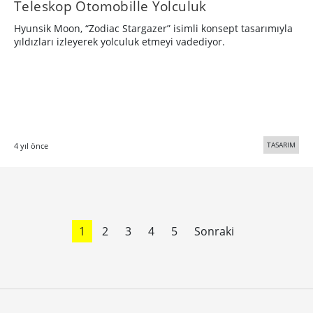
Teleskop Otomobille Yolculuk
Hyunsik Moon, “Zodiac Stargazer” isimli konsept tasarımıyla
yıldızları izleyerek yolculuk etmeyi vadediyor.
TASARIM
4 yıl önce
1
2
3
4
5
Sonraki