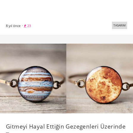
Scribit ile Duvarına Her Gün Başka Bir Şey
Çiz
Carlo Ratti Associati’nin tasarladığı Scribit, duvarlarınıza
istediğiniz şeyi yazıp çizerek dijital ekranlara alternatif bir
bilgi ekranı yaratıyor.