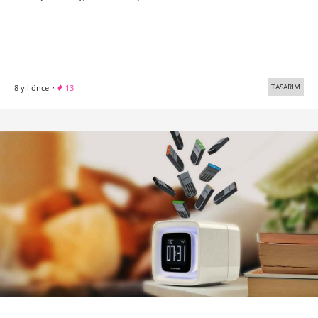
TASARIM
8 yıl önce
·
21
Sokak Sanatıyla Geleceğe Dair Senaryolar
Çizmek
Pejac, New York sokaklarında yaptığı Fossil ve Inner Strength
adlı yeni çalışmalarında doğanın direnişine dair 2 farklı