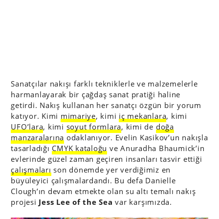
Sanatçılar nakışı farklı tekniklerle ve malzemelerle
harmanlayarak bir çağdaş sanat pratiği haline
getirdi. Nakış kullanan her sanatçı özgün bir yorum
katıyor. Kimi
mimariye
, kimi
iç mekanlara
, kimi
UFO’lara
, kimi
soyut formlara
, kimi de
doğa
manzaralarına
odaklanıyor. Evelin Kasikov’un nakışla
tasarladığı
CMYK kataloğu
ve Anuradha Bhaumick’in
evlerinde güzel zaman geçiren insanları tasvir ettiği
çalışmaları
son dönemde yer verdiğimiz en
büyüleyici çalışmalardandı. Bu defa Danielle
Clough’ın devam etmekte olan su altı temalı nakış
projesi
Jess Lee of the Sea
var karşımızda.