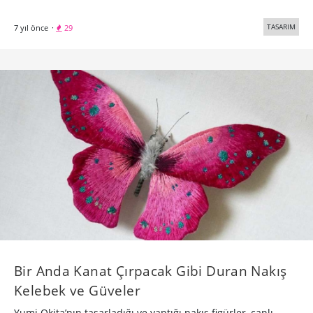
TASARIM
7 yıl önce
·
29
Bir Anda Kanat Çırpacak Gibi Duran Nakış
Kelebek ve Güveler
Yumi Okita’nın tasarladığı ve yaptığı nakış figürler, canlı