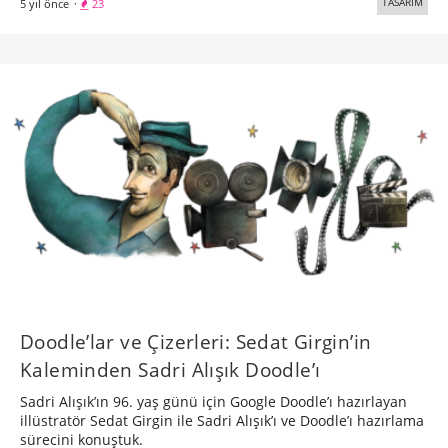
TASARIM
5 yıl önce
·
23
Doodle’lar ve Çizerleri: Sedat Girgin’in
Kaleminden Sadri Alışık Doodle’ı
Sadri Alışık’ın 96. yaş günü için Google Doodle’ı hazırlayan
illüstratör Sedat Girgin ile Sadri Alışık’ı ve Doodle’ı hazırlama
sürecini konuştuk.