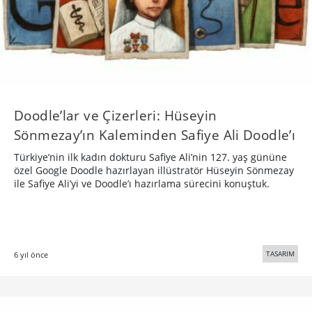
Doodle’lar ve Çizerleri: Hüseyin
Sönmezay’ın Kaleminden Safiye Ali Doodle’ı
Türkiye’nin ilk kadın dokturu Safiye Ali’nin 127. yaş gününe
özel Google Doodle hazırlayan illüstratör Hüseyin Sönmezay
ile Safiye Ali’yi ve Doodle’ı hazırlama sürecini konuştuk.
TASARIM
6 yıl önce