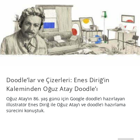
Doodle’lar ve Çizerleri: Enes Diriğ’in
Kaleminden Oğuz Atay Doodle’ı
Oğuz Atay’ın 86. yaş günü için Google doodle’ı hazırlayan
illüstratör Enes Diriğ ile Oğuz Atay’ı ve doodle’ı hazırlama
sürecini konuştuk.