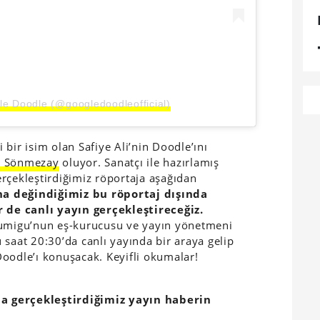
le Doodle (@googledoodleofficial)
bir isim olan Safiye Ali’nin Doodle’ını
n Sönmezay
oluyor. Sanatçı ile hazırlamış
rçekleştirdiğimiz röportaja aşağıdan
na değindiğimiz bu röportaj dışında
de canlı yayın gerçekleştireceğiz.
gumigu’nun eş-kurucusu ve yayın yönetmeni
 saat 20:30’da canlı yayında bir araya gelip
oodle’ı konuşacak. Keyifli okumalar!
a gerçekleştirdiğimiz yayın haberin