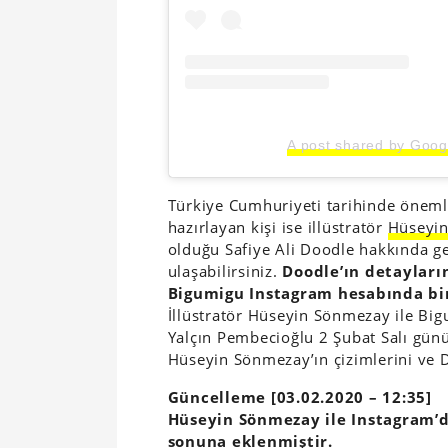
A post shared by Goog
Türkiye Cumhuriyeti tarihinde önemli 
hazırlayan kişi ise illüstratör
Hüseyi
olduğu Safiye Ali Doodle hakkında ge
ulaşabilirsiniz.
Doodle’ın detayları
Bigumigu Instagram hesabında bir 
İllüstratör Hüseyin Sönmezay ile Bi
Yalçın Pembecioğlu 2 Şubat Salı günü
Hüseyin Sönmezay’ın çizimlerini ve D
Güncelleme [03.02.2020 – 12:35]
Hüseyin Sönmezay ile Instagram’d
sonuna eklenmiştir.