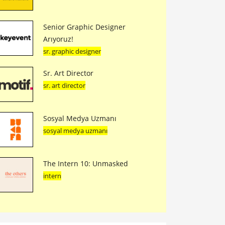
Senior Graphic Designer
Arıyoruz!
sr. graphic designer
Sr. Art Director
sr. art director
Sosyal Medya Uzmanı
sosyal medya uzmanı
The Intern 10: Unmasked
intern