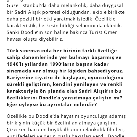
Güzel İstanbul’da daha melankolik, daha duygusal
bir Sadri Alışık portresi olduğundan, ekiple birlikte
daha pozitif bir etki yaratmak istedik. Özellikle
karakteristik, herkesin bildiği selamını da ekledik.
Sanki Doodle’ın son haline bakınca Turist Ömer
havası oluştu diyebiliriz.
Türk sinemasında her birinin farklı özelliğe
sahip dönemlerinde yer bulmayı başarmış ve
1940’lı yıllardan 1990’ların başına kadar
sinemada var olmuş bir kişiden bahsediyoruz.
Kariyerine tiyatro ile başlayan, oyunculuğunu
sürekli geliştiren, kendini yenileyen ve renkli
karakteriyle ön planda olan Sadri Alışık’ın bu
özelliklerini Doodle’a yansıtmaya çalıştın mı?
Eğer öyleyse bu ayrıntılar nelerdir?
Özellikle bu Doodle’da hayatını oyunculuğa adamış
bir kişinin küçük bir özetini anlatmaya çalıştım.
Çizerken bana en büyük ilhamı melankolik filmleri,
yüz ifadeleri ve derin puslu bakışları verdi. Doodle