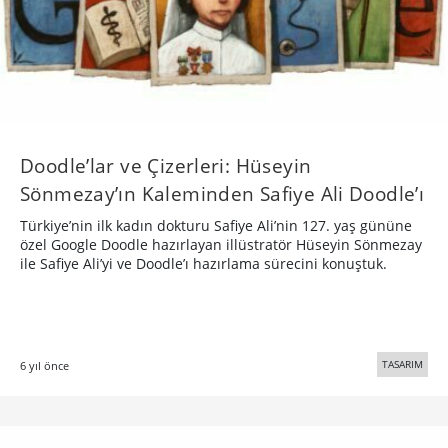
Doodle’lar ve Çizerleri: Hüseyin
Sönmezay’ın Kaleminden Safiye Ali Doodle’ı
Türkiye’nin ilk kadın dokturu Safiye Ali’nin 127. yaş gününe
özel Google Doodle hazırlayan illüstratör Hüseyin Sönmezay
ile Safiye Ali’yi ve Doodle’ı hazırlama sürecini konuştuk.
TASARIM
6 yıl önce