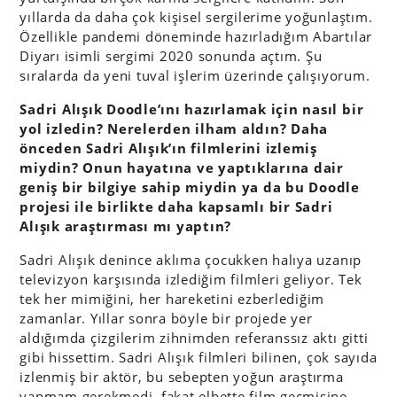
yıllarda da daha çok kişisel sergilerime yoğunlaştım.
Özellikle pandemi döneminde hazırladığım Abartılar
Diyarı isimli sergimi 2020 sonunda açtım. Şu
sıralarda da yeni tuval işlerim üzerinde çalışıyorum.
Sadri Alışık Doodle’ını hazırlamak için nasıl bir
yol izledin? Nerelerden ilham aldın? Daha
önceden Sadri Alışık’ın filmlerini izlemiş
miydin? Onun hayatına ve yaptıklarına dair
geniş bir bilgiye sahip miydin ya da bu Doodle
projesi ile birlikte daha kapsamlı bir Sadri
Alışık araştırması mı yaptın?
Sadri Alışık denince aklıma çocukken halıya uzanıp
televizyon karşısında izlediğim filmleri geliyor. Tek
tek her mimiğini, her hareketini ezberlediğim
zamanlar. Yıllar sonra böyle bir projede yer
aldığımda çizgilerim zihnimden referanssız aktı gitti
gibi hissettim. Sadri Alışık filmleri bilinen, çok sayıda
izlenmiş bir aktör, bu sebepten yoğun araştırma
yapmam gerekmedi, fakat elbette film geçmişine,