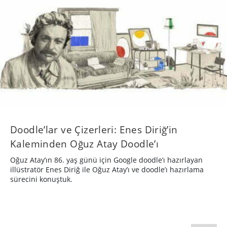
Doodle’lar ve Çizerleri: Enes Diriğ’in
Kaleminden Oğuz Atay Doodle’ı
Oğuz Atay’ın 86. yaş günü için Google doodle’ı hazırlayan
illüstratör Enes Diriğ ile Oğuz Atay’ı ve doodle’ı hazırlama
sürecini konuştuk.