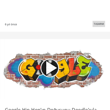
TASARIM
6 yıl önce
Google Hip Hop’ın Doğuşunu Doodle’ıyla