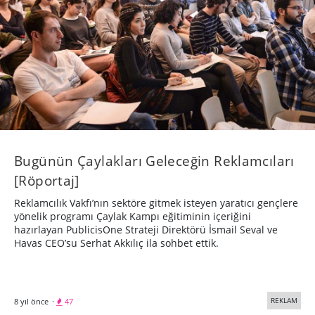
Bugünün Çaylakları Geleceğin Reklamcıları
[Röportaj]
Reklamcılık Vakfı’nın sektöre gitmek isteyen yaratıcı gençlere
yönelik programı Çaylak Kampı eğitiminin içeriğini
hazırlayan PublicisOne Strateji Direktörü İsmail Seval ve
Havas CEO’su Serhat Akkılıç ila sohbet ettik.
REKLAM
8 yıl önce
·
47