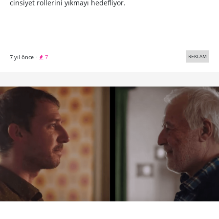
cinsiyet rollerini yıkmayı hedefliyor.
REKLAM
7 yıl önce
·
7