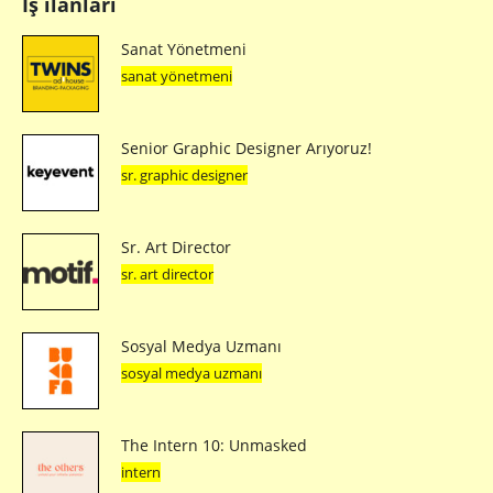
İş ilanları
Sanat Yönetmeni
sanat yönetmeni
Senior Graphic Designer Arıyoruz!
sr. graphic designer
Sr. Art Director
sr. art director
Sosyal Medya Uzmanı
sosyal medya uzmanı
The Intern 10: Unmasked
intern