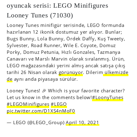
oyuncak serisi: LEGO Minifigures
Looney Tunes (71030)
Looney Tunes minifigür serisinde, LEGO formunda
hazırlanan 12 ikonik dostumuz yer alıyor. Bunlar;
Bugs Bunny, Lola Bunny, Ördek Daffy, Kuş Tweety,
Sylvester, Road Runner, Wile E. Coyote, Domuz
Porky, Domuz Petunia, Hızlı Gonzales, Tazmanya
Canavarı ve Marslı Marvin olarak sıralanmış. Ürün,
LEGO mağazasındaki yerini almış ancak satışa çıkış
tarihi 26 Nisan olarak
görünüyor
. Dilerim
ülkemizde
de
aynı anda piyasaya sürülür.
Looney Tunes! 🎉 Which is your favorite character?
Let us know in the comments below!​
#LoonyTunes
#LEGOMinifigures
#LEGO
pic.twitter.com/D1XS4nMoF0
— LEGO (@LEGO_Group)
April 10, 2021