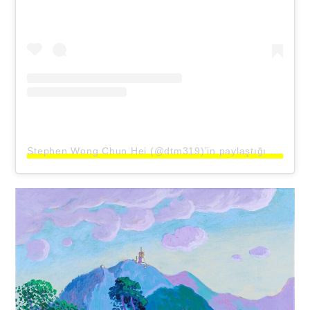
Stephen Wong Chun Hei (@dtm319)’in paylaştığı bir gönderi