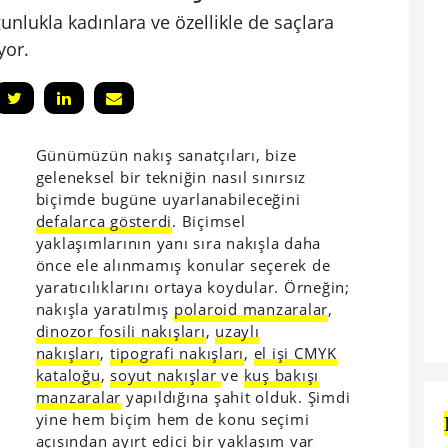
unlukla kadınlara ve özellikle de saçlara
yor.
Günümüzün nakış sanatçıları, bize
geleneksel bir tekniğin nasıl sınırsız
biçimde bugüne uyarlanabileceğini
defalarca gösterdi
. Biçimsel
yaklaşımlarının yanı sıra nakışla daha
önce ele alınmamış konular seçerek de
yaratıcılıklarını ortaya koydular. Örneğin;
nakışla yaratılmış
polaroid manzaralar
,
dinozor fosili nakışları
,
uzaylı
nakışları
,
tipografi nakışları
,
el işi CMYK
kataloğu
,
soyut nakışlar
ve
kuş bakışı
manzaralar
yapıldığına şahit olduk. Şimdi
yine hem biçim hem de konu seçimi
açısından ayırt edici bir yaklaşım var