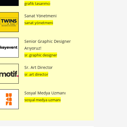
grafik tasarımcı
Sanat Yönetmeni
sanat yönetmeni
Senior Graphic Designer
Arıyoruz!
sr. graphic designer
Sr. Art Director
sr. art director
Sosyal Medya Uzmanı
sosyal medya uzmanı