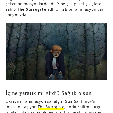
çeken animasyonlardandı. Yine çok güzel çizgilere
sahip
The Surrogate
adlı bir 2B bir animasyon var
karşımızda.
İçine yaratık mı girdi? Sağlık olsun
Ukraynalı animasyon sanatçısı Stas Santimov’un
imzasını taşıyan
The Surrogate
, korku/bilim kurgu
filmlerinden aşina olduğumuz bir yaratığın insanın