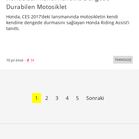
Durabilen Motosiklet
Honda, CES 2017’deki lansmanında motosikletin kendi
kendine dengede durmasını sağlayan Honda Riding Assist’ı
tanıttı.
TEKNOLOJİ
10 yıl önce
·
34
1
2
3
4
5
Sonraki