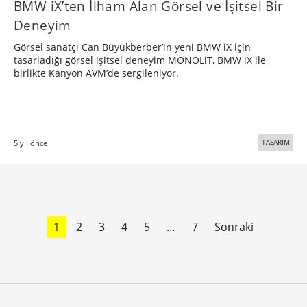
BMW iX’ten İlham Alan Görsel ve İşitsel Bir
Deneyim
Görsel sanatçı Can Büyükberber’in yeni BMW iX için
tasarladığı görsel işitsel deneyim MONOLiT, BMW iX ile
birlikte Kanyon AVM’de sergileniyor.
TASARIM
5 yıl önce
1
2
3
4
5
…
7
Sonraki