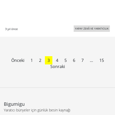
YAPAY ZEKÂ VE YARATICILIK
3 yıl önce
Önceki
1
2
3
4
5
6
7
…
15
Sonraki
Bigumigu
Yaratıcı bünyeler için günlük besin kaynağı