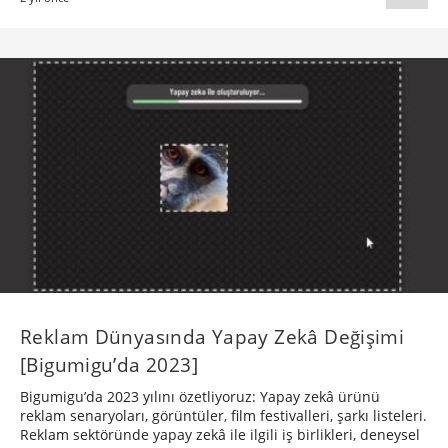
Reklam Dünyasında Yapay Zekâ Değişimi
[Bigumigu’da 2023]
Bigumigu’da 2023 yılını özetliyoruz: Yapay zekâ ürünü
reklam senaryoları, görüntüler, film festivalleri, şarkı listeleri.
Reklam sektöründe yapay zekâ ile ilgili iş birlikleri, deneysel