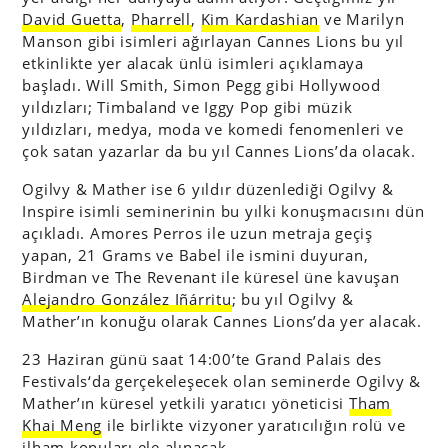
David Guetta
,
Pharrell
,
Kim Kardashian
ve Marilyn
Manson gibi isimleri ağırlayan Cannes Lions bu yıl
etkinlikte yer alacak ünlü isimleri açıklamaya
başladı. Will Smith, Simon Pegg gibi Hollywood
yıldızları; Timbaland ve Iggy Pop gibi müzik
yıldızları, medya, moda ve komedi fenomenleri ve
çok satan yazarlar da bu yıl Cannes Lions’da olacak.
Ogilvy & Mather ise 6 yıldır düzenlediği Ogilvy &
Inspire isimli seminerinin bu yılki konuşmacısını dün
açıkladı. Amores Perros ile uzun metraja geçiş
yapan, 21 Grams ve Babel ile ismini duyuran,
Birdman ve The Revenant ile küresel üne kavuşan
Alejandro González Iñárritu
; bu yıl Ogilvy &
Mather’ın konuğu olarak Cannes Lions’da yer alacak.
23 Haziran günü saat 14:00’te Grand Palais des
Festivals
‘da gerçekeleşecek olan seminerde Ogilvy &
Mather’ın küresel yetkili yaratıcı yöneticisi
Tham
Khai Meng
ile birlikte vizyoner yaratıcılığın rolü ve
ilham konuları ele alınacak.