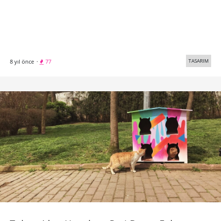
TASARIM
8 yıl önce
·
77