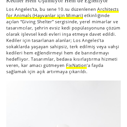
Kediler Hem Üşümüyor Hem de Eğleniyor
Los Angeles’ta, bu sene 10.su düzenlenen
Architects
for Animals (
Hayvanlar için Mimari)
etkinliğinde
açılan “Giving Shelter” sergisinde, yerel mimarlar ve
tasarımcılar, şehrin evsiz kedi popülasyonuna çözüm
olarak işlevsel kedi evleri inşa etmeye davet edildi.
Kediler için tasarlanan alanlar; Los Angeles’ta
sokaklarda yaşayan sahipsiz, terk edilmiş veya vahşi
kedileri hem eğlendirmeyi hem de barındırmayı
hedefliyor. Tasarımlar, bedava kısırlaştırma hizmeti
veren, kar amacı gütmeyen
FixNation
‘a fayda
sağlamak için açık artırmaya çıkarıldı.