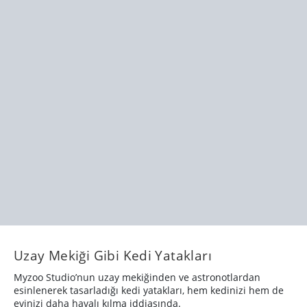
Uzay Mekiği Gibi Kedi Yatakları
Myzoo Studio’nun uzay mekiğinden ve astronotlardan
esinlenerek tasarladığı kedi yatakları, hem kedinizi hem de
evinizi daha havalı kılma iddiasında.