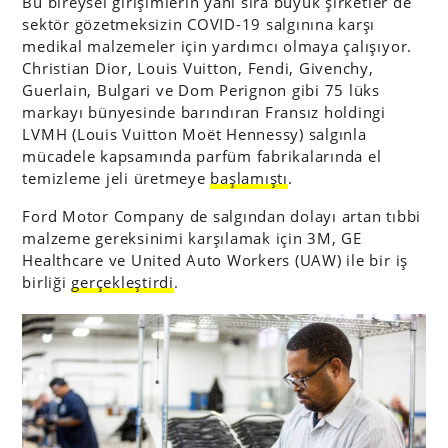
Bu bireysel girişimlerin yanı sıra büyük şirketler de
sektör gözetmeksizin COVID-19 salgınına karşı
medikal malzemeler için yardımcı olmaya çalışıyor.
Christian Dior, Louis Vuitton, Fendi, Givenchy,
Guerlain, Bulgari ve Dom Perignon gibi 75 lüks
markayı bünyesinde barındıran Fransız holdingi
LVMH (Louis Vuitton Moët Hennessy) salgınla
mücadele kapsamında parfüm fabrikalarında el
temizleme jeli üretmeye
başlamıştı
.
Ford Motor Company de salgından dolayı artan tıbbi
malzeme gereksinimi karşılamak için 3M, GE
Healthcare ve United Auto Workers (UAW) ile bir iş
birliği
gerçekleştirdi
.