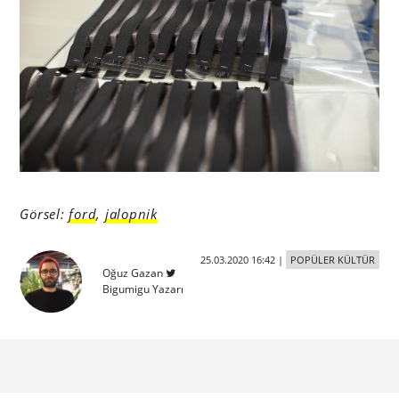
Görsel:
ford
,
jalopnik
25.03.2020 16:42
|
POPÜLER KÜLTÜR
Oğuz Gazan
Bigumigu Yazarı