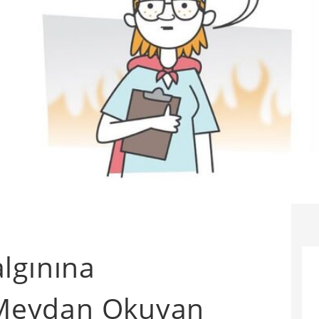
lgınına
a Meydan Okuyan