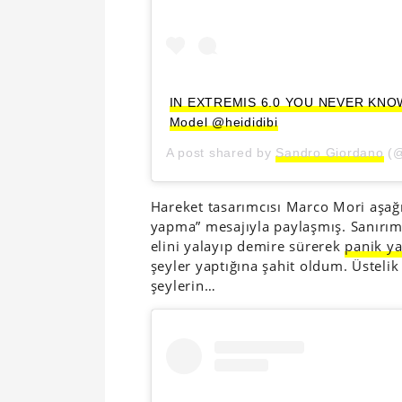
IN EXTREMIS 6.0 YOU NEVER KNOW 
Model @heididibi
A post shared by
Sandro Giordano
(@
Hareket tasarımcısı Marco Mori aşağ
yapma” mesajıyla paylaşmış. Sanırım
elini yalayıp demire sürerek
panik y
şeyler yaptığına şahit oldum. Üstelik
şeylerin…