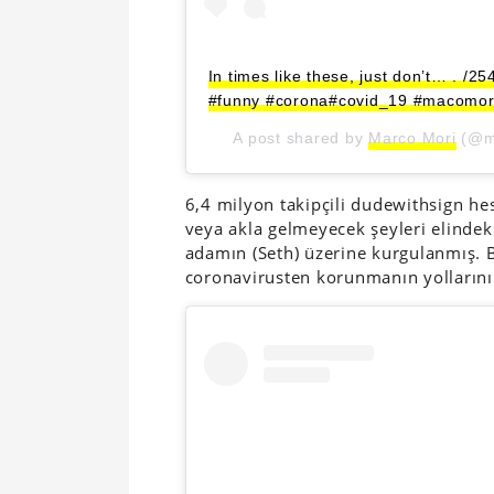
In times like these, just don’t… . 
#funny #corona#covid_19 #macomor
A post shared by
Marco Mori
(@m
6,4 milyon takipçili dudewithsign hes
veya akla gelmeyecek şeyleri elindek
adamın (Seth) üzerine kurgulanmış. Bu
coronavirusten korunmanın yollarını 