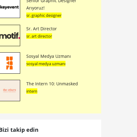
Senior Graphic Designer
Arıyoruz!
sr. graphic designer
Sr. Art Director
sr. art director
Sosyal Medya Uzmanı
sosyal medya uzmanı
The Intern 10: Unmasked
intern
Bizi takip edin