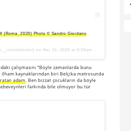
(Roma, 2020) Photo © Sandro Giordano
__remmidemmi) on
Mar 15, 2020 at 8:59am PDT
ıdaki çalışmasını “Böyle zamanlarda bunu
 ilham kaynaklarından biri Belçika metrosunda
aratan adam
. Ben bizzat çocukların da böyle
 ebeveynleri farkında bile olmuyor bu tür