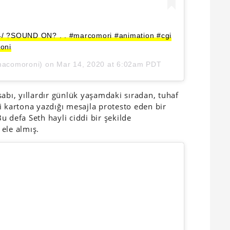
/254/ ?SOUND ON? . . #marcomori #animation #cgi
oni
acomoroni) on
Mar 14, 2020 at 6:02am PDT
abı, yıllardır günlük yaşamdaki sıradan, tuhaf
i kartona yazdığı mesajla protesto eden bir
 defa Seth hayli ciddi bir şekilde
ele almış.