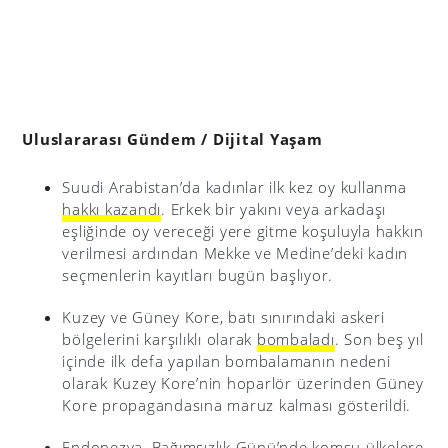
Uluslararası Gündem / Dijital Yaşam
Suudi Arabistan’da kadınlar ilk kez oy kullanma
hakkı kazandı
. Erkek bir yakını veya arkadaşı
eşliğinde oy vereceği yere gitme koşuluyla hakkın
verilmesi ardından Mekke ve Medine’deki kadın
seçmenlerin kayıtları bugün başlıyor.
Kuzey ve Güney Kore, batı sınırındaki askeri
bölgelerini karşılıklı olarak
bombaladı
. Son beş yıl
içinde ilk defa yapılan bombalamanın nedeni
olarak Kuzey Kore’nin hoparlör üzerinden Güney
Kore propagandasına maruz kalması gösterildi.
Endonezya, Bağımsızlık Günü’nde komşu ülkelere