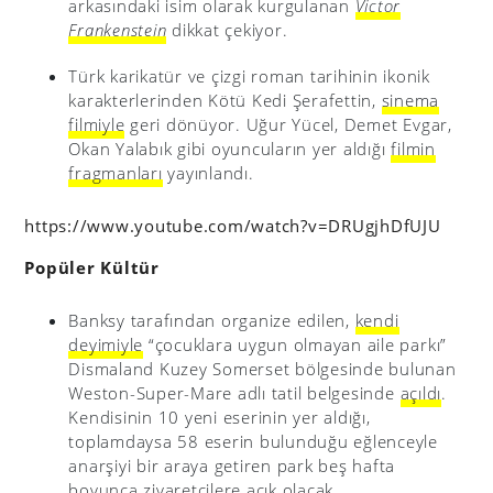
arkasındaki isim olarak kurgulanan
Victor
Frankenstein
dikkat çekiyor.
Türk karikatür ve çizgi roman tarihinin ikonik
karakterlerinden Kötü Kedi Şerafettin,
sinema
filmiyle
geri dönüyor. Uğur Yücel, Demet Evgar,
Okan Yalabık gibi oyuncuların yer aldığı
filmin
fragmanları
yayınlandı.
https://www.youtube.com/watch?v=DRUgjhDfUJU
Popüler Kültür
Banksy tarafından organize edilen,
kendi
deyimiyle
“çocuklara uygun olmayan aile parkı”
Dismaland Kuzey Somerset bölgesinde bulunan
Weston-Super-Mare adlı tatil belgesinde
açıldı
.
Kendisinin 10 yeni eserinin yer aldığı,
toplamdaysa 58 eserin bulunduğu eğlenceyle
anarşiyi bir araya getiren park beş hafta
boyunca ziyaretçilere açık olacak.