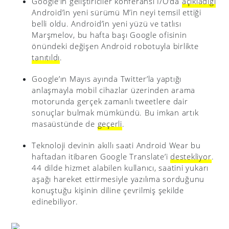
Google’ın geliştiriciler konferansı I/O’da
açıkladığı
Android’in yeni sürümü M’in neyi temsil ettiği
belli oldu. Android’in yeni yüzü ve tatlısı
Marşmelov, bu hafta başı Google ofisinin
önündeki değişen Android robotuyla birlikte
tanıtıldı
.
Google’ın Mayıs ayında Twitter’la yaptığı
anlaşmayla mobil cihazlar üzerinden arama
motorunda gerçek zamanlı tweetlere dair
sonuçlar bulmak mümkündü. Bu imkan artık
masaüstünde de
geçerli
.
Teknoloji devinin akıllı saati Android Wear bu
haftadan itibaren Google Translate’i
destekliyor
.
44 dilde hizmet alabilen kullanıcı, saatini yukarı
aşağı hareket ettirmesiyle yazılıma sorduğunu
konuştuğu kişinin diline çevrilmiş şekilde
edinebiliyor.