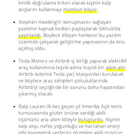
kimlik doğrulama kriteri olarak kişinin kalp
atışlarını kullanmayı
mümkün kılıyor
.
Stephen Hawking’in konuşmasını sağlayan
yazılımın kaynak kodları paylaşılarak Github’da
yayınlandı
. Böylece dileyen herkesin bu yazılım
üzerinde çalışarak geliştirme yapmasının da önü
açılmış oldu.
Tesla Motors ve Airbnb iş birliği yaparak elektrikli
araç kullanımına teşvik adına büyük bir
adım attı
.
Airbnb evlerine Tesla şarj istasyonları kurulacak
ve böylece araç sahipleri yolculuklarında
Airbnb’yi seçtiğinde bir sorunu daha hayatından
çıkarmış olacak.
Ralp Lauren ilk kez geçen yıl Amerika Açık tenis
turnuvasında gözler önüne serdiği akıllı
tişörtünü ana akım kitleyle
buluşturdu
. Kişinin
kalp atışı, nefes yoğunluğu ve harcanan enerji
gibi biyometrik verilerini ölçebilen akıllı tişörtün