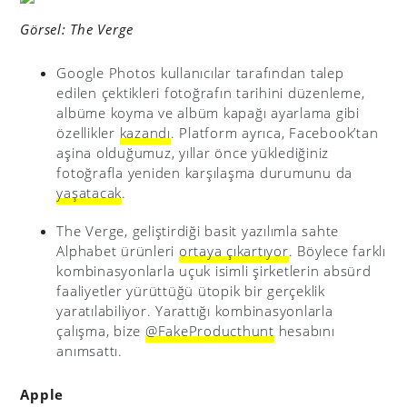
Görsel: The Verge
Google Photos kullanıcılar tarafından talep
edilen çektikleri fotoğrafın tarihini düzenleme,
albüme koyma ve albüm kapağı ayarlama gibi
özellikler
kazandı
. Platform ayrıca, Facebook’tan
aşina olduğumuz, yıllar önce yüklediğiniz
fotoğrafla yeniden karşılaşma durumunu da
yaşatacak
.
The Verge, geliştirdiği basit yazılımla sahte
Alphabet ürünleri
ortaya çıkartıyor
. Böylece farklı
kombinasyonlarla uçuk isimli şirketlerin absürd
faaliyetler yürüttüğü ütopik bir gerçeklik
yaratılabiliyor. Yarattığı kombinasyonlarla
çalışma, bize
@FakeProducthunt
hesabını
anımsattı.
Apple