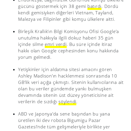
gücünü göstermek için 38 gemi
batırdı
. Dördü
kendi gemisiyken diğerleri Vietnam, Tayland,
Malezya ve Filipinler gibi komşu ülkelere aitti.
Birleşik Krallık’ın Bilgi Komisyonu Ofisi Google’a
unutulma hakkıyla ilgili dokuz haberi 35 gün
içinde silme
emri verdi
. Bu süre içinde itiraz
hakkı olan Google cephesinden konu hakkında
yorum gelmedi.
Yetişkinler için aldatma sitesi amacını gören
Ashley Madison’ın hacklenmesi sonrasında 10
GB’lik veri açığa çıkmıştı. Sitenin kullanıcılarına ait
olan bu veriler gündemde yankı bulmuşken
devamında sitenin üst düzey yöneticisine ait
verilerin de sızdığı
söylendi
.
ABD ve Japonya’da sene başından bu yana
üretilen iki dev robota Bigumigu Pazar
Gazetesi’nde tüm gelişmeleriyle birlikte yer