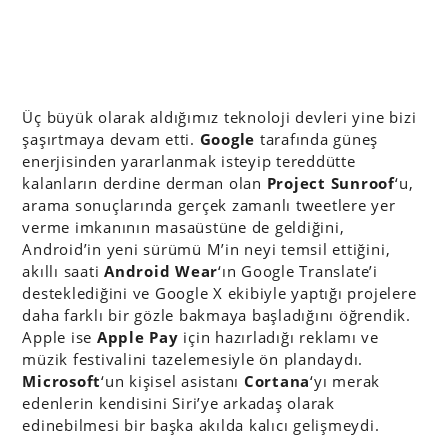
Üç büyük olarak aldığımız teknoloji devleri yine bizi
şaşırtmaya devam etti.
Google
tarafında güneş
enerjisinden yararlanmak isteyip tereddütte
kalanların derdine derman olan
Project Sunroof
‘u,
arama sonuçlarında gerçek zamanlı tweetlere yer
verme imkanının masaüstüne de geldiğini,
Android’in yeni sürümü M’in neyi temsil ettiğini,
akıllı saati
Android Wear
‘ın Google Translate’i
desteklediğini ve Google X ekibiyle yaptığı projelere
daha farklı bir gözle bakmaya başladığını öğrendik.
Apple ise
Apple Pay
için hazırladığı reklamı ve
müzik festivalini tazelemesiyle ön plandaydı.
Microsoft
‘un kişisel asistanı
Cortana
‘yı merak
edenlerin kendisini Siri’ye arkadaş olarak
edinebilmesi bir başka akılda kalıcı gelişmeydi.