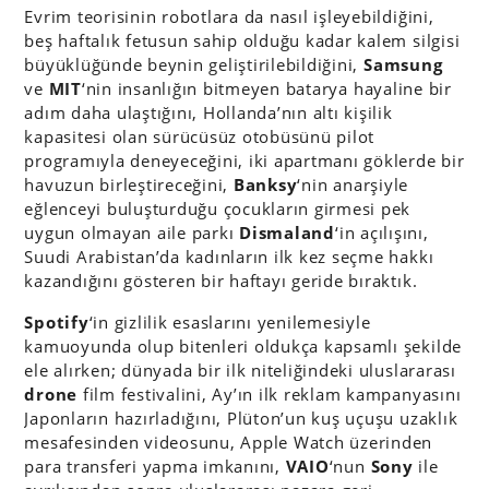
Evrim teorisinin robotlara da nasıl işleyebildiğini,
beş haftalık fetusun sahip olduğu kadar kalem silgisi
büyüklüğünde beynin geliştirilebildiğini,
Samsung
ve
MIT
‘nin insanlığın bitmeyen batarya hayaline bir
adım daha ulaştığını, Hollanda’nın altı kişilik
kapasitesi olan sürücüsüz otobüsünü pilot
programıyla deneyeceğini, iki apartmanı göklerde bir
havuzun birleştireceğini,
Banksy
‘nin anarşiyle
eğlenceyi buluşturduğu çocukların girmesi pek
uygun olmayan aile parkı
Dismaland
‘in açılışını,
Suudi Arabistan’da kadınların ilk kez seçme hakkı
kazandığını gösteren bir haftayı geride bıraktık.
Spotify
‘in gizlilik esaslarını yenilemesiyle
kamuoyunda olup bitenleri oldukça kapsamlı şekilde
ele alırken; dünyada bir ilk niteliğindeki uluslararası
drone
film festivalini, Ay’ın ilk reklam kampanyasını
Japonların hazırladığını, Plüton’un kuş uçuşu uzaklık
mesafesinden videosunu, Apple Watch üzerinden
para transferi yapma imkanını,
VAIO
‘nun
Sony
ile