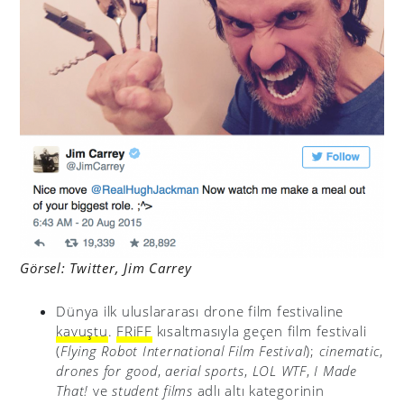
Görsel: Twitter, Jim Carrey
Dünya ilk uluslararası drone film festivaline
kavuştu
.
FRiFF
kısaltmasıyla geçen film festivali
(
Flying Robot International Film Festiva
l
);
cinematic
,
drones for good
,
aerial sports
,
LOL WTF
,
I Made
That!
ve
student films
adlı altı kategorinin