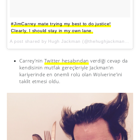
#JimCarrey mate trying my best to do justice!
Clearly, I should stay in my own lane.
A post shared by Hugh Jackman (@thehughjackman) on
Au
Carrey’nin
Twitter hesabından
verdiği cevap da
kendisinin mutfak gereçleriyle Jackman’ın
kariyerinde en önemli rolü olan Wolverine’ini
taklit etmesi oldu.