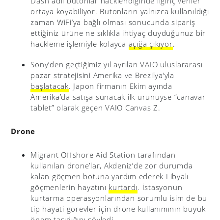
Dash adlı butonlar hacklendiğinde ilginç veriler
ortaya koyabiliyor. Butonların yalnızca kullanıldığı
zaman WiFi’ya bağlı olması sonucunda sipariş
ettiğiniz ürüne ne sıklıkla ihtiyaç duyduğunuz bir
hackleme işlemiyle kolayca
açığa çıkıyor
.
Sony’den geçtiğimiz yıl ayrılan VAIO uluslararası
pazar stratejisini Amerika ve Brezilya’yla
başlatacak
. Japon firmanın Ekim ayında
Amerika’da satışa sunacak ilk ürünüyse “canavar
tablet” olarak geçen VAIO Canvas Z.
Drone
Migrant Offshore Aid Station tarafından
kullanılan drone’lar, Akdeniz’de zor durumda
kalan göçmen botuna yardım ederek Libyalı
göçmenlerin hayatını
kurtardı
. İstasyonun
kurtarma operasyonlarından sorumlu isim de bu
tip hayati görevler için drone kullanımının büyük
önem taşıdığını söyledi.