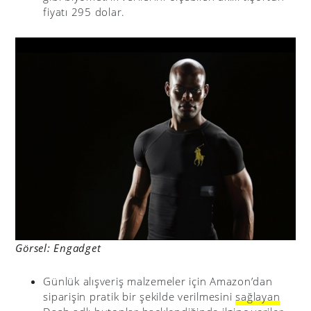
fiyatı 295 dolar.
Görsel: Engadget
Günlük alışveriş malzemeler için Amazon’dan
siparişin pratik bir şekilde verilmesini
sağlayan