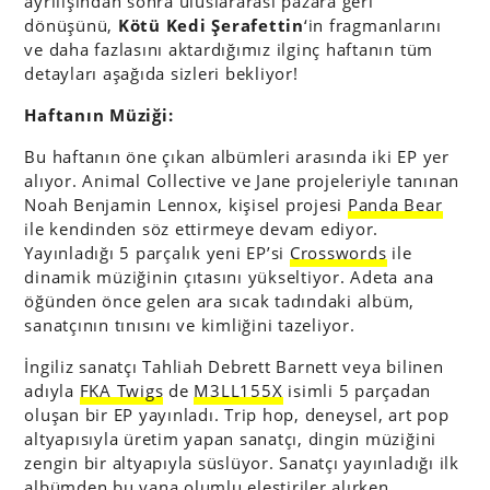
ayrılışından sonra uluslararası pazara geri
dönüşünü,
Kötü Kedi Şerafettin
‘in fragmanlarını
ve daha fazlasını aktardığımız ilginç haftanın tüm
detayları aşağıda sizleri bekliyor!
Haftanın Müziği:
Bu haftanın öne çıkan albümleri arasında iki EP yer
alıyor. Animal Collective ve Jane projeleriyle tanınan
Noah Benjamin Lennox, kişisel projesi
Panda Bear
ile kendinden söz ettirmeye devam ediyor.
Yayınladığı 5 parçalık yeni EP’si
Crosswords
ile
dinamik müziğinin çıtasını yükseltiyor. Adeta ana
öğünden önce gelen ara sıcak tadındaki albüm,
sanatçının tınısını ve kimliğini tazeliyor.
İngiliz sanatçı Tahliah Debrett Barnett veya bilinen
adıyla
FKA Twigs
de
M3LL155X
isimli 5 parçadan
oluşan bir EP yayınladı. Trip hop, deneysel, art pop
altyapısıyla üretim yapan sanatçı, dingin müziğini
zengin bir altyapıyla süslüyor. Sanatçı yayınladığı ilk
albümden bu yana olumlu eleştiriler alırken