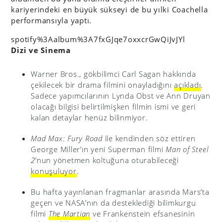
kariyerindeki en büyük sükseyi de bu yılki Coachella
performansıyla yaptı.
spotify%3Aalbum%3A7fxGJqe7oxxcrGwQiJvJYl
Dizi ve Sinema
Warner Bros., gökbilimci Carl Sagan hakkında
çekilecek bir drama filmini onayladığını
açıkladı
.
Sadece yapımcılarının Lynda Obst ve Ann Druyan
olacağı bilgisi belirtilmişken filmin ismi ve geri
kalan detaylar henüz bilinmiyor.
Mad Max: Fury Road
ile kendinden söz ettiren
George Miller’ın yeni Superman filmi
Man of Steel
2
’nun yönetmen koltuğuna oturabileceği
konuşuluyor
.
Bu hafta yayınlanan fragmanlar arasında Mars’ta
geçen ve NASA’nın da desteklediği bilimkurgu
filmi
The Martian
ve Frankenstein efsanesinin