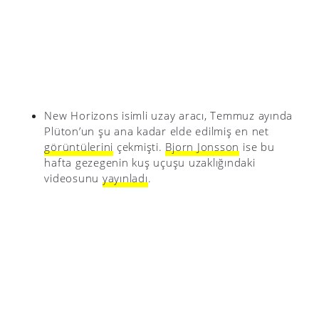
New Horizons isimli uzay aracı, Temmuz ayında
Plüton’un şu ana kadar elde edilmiş en net
görüntülerini
çekmişti.
Bjorn Jonsson
ise bu
hafta gezegenin kuş uçuşu uzaklığındaki
videosunu
yayınladı
.