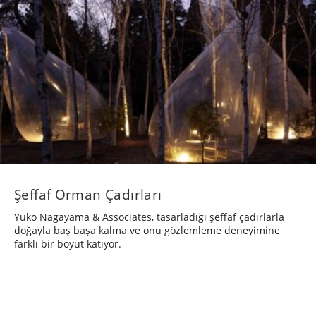
Şeffaf Orman Çadırları
Yuko Nagayama & Associates, tasarladığı şeffaf çadırlarla
doğayla baş başa kalma ve onu gözlemleme deneyimine
farklı bir boyut katıyor.