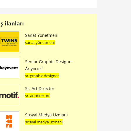
İş ilanları
Sanat Yönetmeni
sanat yönetmeni
Senior Graphic Designer
Arıyoruz!
sr. graphic designer
Sr. Art Director
sr. art director
Sosyal Medya Uzmanı
sosyal medya uzmanı