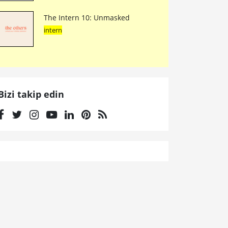
The Intern 10: Unmasked
intern
Bizi takip edin