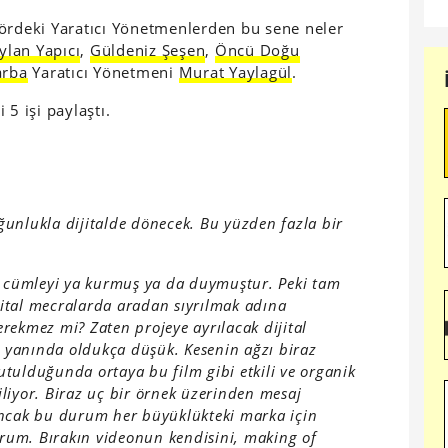
tördeki Yaratıcı Yönetmenlerden bu sene neler
ylan Yapıcı
,
Güldeniz Şeşen
,
Öncü Doğu
arba
Yaratıcı Yönetmeni
Murat Yaylagül
.
5 işi paylaştı.
oğunlukla dijitalde dönecek. Bu yüzden fazla bir
i cümleyi ya kurmuş ya da duymuştur. Peki tam
jital mecralarda aradan sıyrılmak adına
ekmez mi? Zaten projeye ayrılacak dijital
n yanında oldukça düşük. Kesenin ağzı biraz
tutulduğunda ortaya bu film gibi etkili ve organik
iliyor. Biraz uç bir örnek üzerinden mesaj
Ancak bu durum her büyüklükteki marka için
orum. Bırakın videonun kendisini, making of