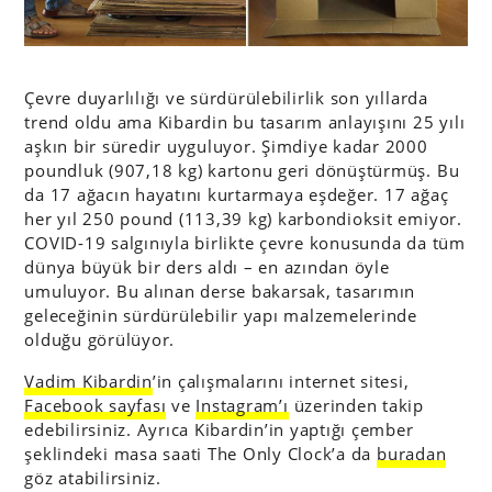
Çevre duyarlılığı ve sürdürülebilirlik son yıllarda
trend oldu ama Kibardin bu tasarım anlayışını 25 yılı
aşkın bir süredir uyguluyor. Şimdiye kadar 2000
poundluk (907,18 kg) kartonu geri dönüştürmüş. Bu
da 17 ağacın hayatını kurtarmaya eşdeğer. 17 ağaç
her yıl 250 pound (113,39 kg) karbondioksit emiyor.
COVID-19 salgınıyla birlikte çevre konusunda da tüm
dünya büyük bir ders aldı – en azından öyle
umuluyor. Bu alınan derse bakarsak, tasarımın
geleceğinin sürdürülebilir yapı malzemelerinde
olduğu görülüyor.
Vadim Kibardin
’in çalışmalarını internet sitesi,
Facebook sayfası
ve
Instagram’ı
üzerinden takip
edebilirsiniz. Ayrıca Kibardin’in yaptığı çember
şeklindeki masa saati The Only Clock’a da
buradan
göz atabilirsiniz.