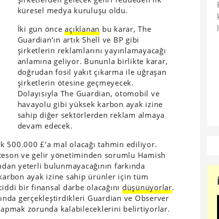
küresel medya kuruluşu oldu.
İki gün önce
açıklanan
bu karar, The
Guardian’ın artık Shell ve BP gibi
şirketlerin reklamlarını yayınlamayacağı
anlamına geliyor. Bununla birlikte karar,
doğrudan fosil yakıt çıkarma ile uğraşan
şirketlerin ötesine geçmeyecek.
Dolayısıyla The Guardian, otomobil ve
havayolu gibi yüksek karbon ayak izine
sahip diğer sektörlerden reklam almaya
devam edecek.
şık 500.000 £’a mal olacağı tahmin ediliyor.
ateson ve gelir yönetiminden sorumlu Hamish
ından yeterli bulunmayacağının farkında
 karbon ayak izine sahip ürünler için tüm
iddi bir finansal darbe olacağını
düşünüyorlar
.
nda gerçekleştirdikleri Guardian ve Observer
yapmak zorunda kalabileceklerini belirtiyorlar.