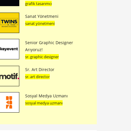
grafik tasarımcı
Sanat Yönetmeni
sanat yönetmeni
Senior Graphic Designer
Arıyoruz!
sr. graphic designer
Sr. Art Director
sr. art director
Sosyal Medya Uzmanı
sosyal medya uzmanı