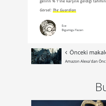
gelirin % 1’ine karşılık geldiği tahmin
Görsel:
The Guardian
Ece
Bigumigu Yazarı
Önceki makal
Amazon Alexa'dan Önce
Bu