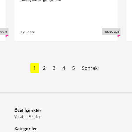
SARIM
TEKNOLOJİ
3 yıl önce
1
2
3
4
5
Sonraki
Özel İçerikler
Yaratıcı Fikirler
Kategoriler