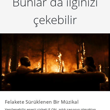
Bunlar da ilginizi
çekebilir
Felakete Sürüklenen Bir Müzikal
Yenilenebilir enerji şirketi E.ON, artık senaryo olmaktan