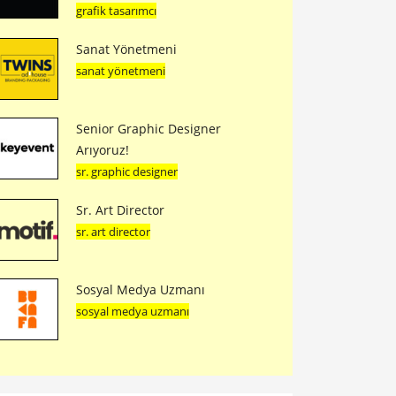
grafik tasarımcı
Sanat Yönetmeni
sanat yönetmeni
Senior Graphic Designer
Arıyoruz!
sr. graphic designer
Sr. Art Director
sr. art director
Sosyal Medya Uzmanı
sosyal medya uzmanı