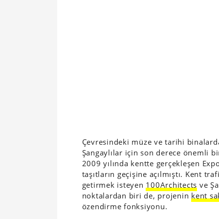
Çevresindeki müze ve tarihi binalard
Şangaylılar için son derece önemli b
2009 yılında kentte gerçekleşen Expo
taşıtların geçişine açılmıştı. Kent tr
getirmek isteyen
100Architects
ve Şa
noktalardan biri de, projenin
kent sa
özendirme fonksiyonu.