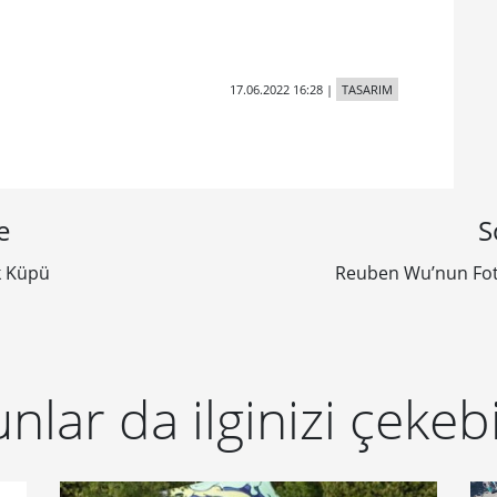
17.06.2022 16:28
|
TASARIM
e
S
k Küpü
Reuben Wu’nun Fot
nlar da ilginizi çekebi