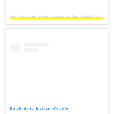
Jenni Pasanen (@jennipasanenart)’in paylaştığı bir gönderi
Bu gönderiyi Instagram’da gör