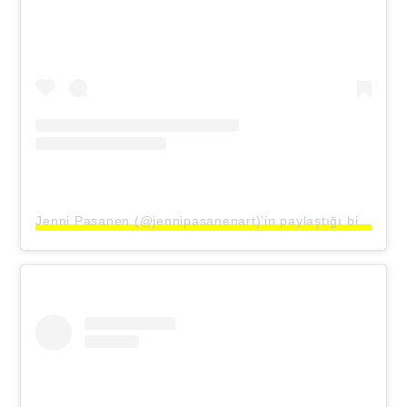
Jenni Pasanen (@jennipasanenart)’in paylaştığı bir gönderi