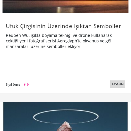
Ufuk Çizgisinin Üzerinde Işıktan Semboller
Reuben Wu, ışıkla boyama tekniği ve drone kullanarak
çektiği yeni fotoğraf serisi Aeroglyph’te okyanus ve göl
manzaraları üzerine semboller ekliyor.
TASARIM
8 yıl önce
·
9