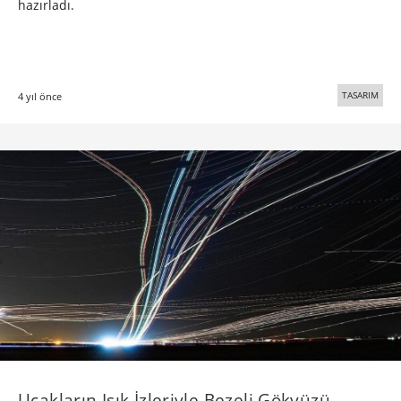
hazırladı.
TASARIM
4 yıl önce
Uçakların Işık İzleriyle Bezeli Gökyüzü