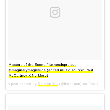
Masters of the Scene #luxnoctisproject
#imaginarymagnitude (edited music source: Paul
McCartney X No More)
A post shared by
Reuben Wu
(@itsreuben) on
Feb 12, 2018 at 9:10am PST