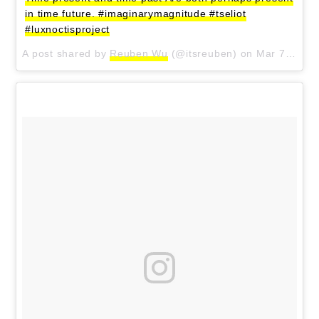
in time future. #imaginarymagnitude #tseliot
#luxnoctisproject
A post shared by
Reuben Wu
(@itsreuben) on
Mar 7, 2018 at 5:23am PST