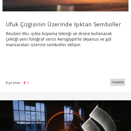
Ufuk Çizgisinin Üzerinde Işıktan Semboller
Reuben Wu, ışıkla boyama tekniği ve drone kullanarak
çektiği yeni fotoğraf serisi Aeroglyph’te okyanus ve göl
manzaraları üzerine semboller ekliyor.
TASARIM
8 yıl önce
·
9