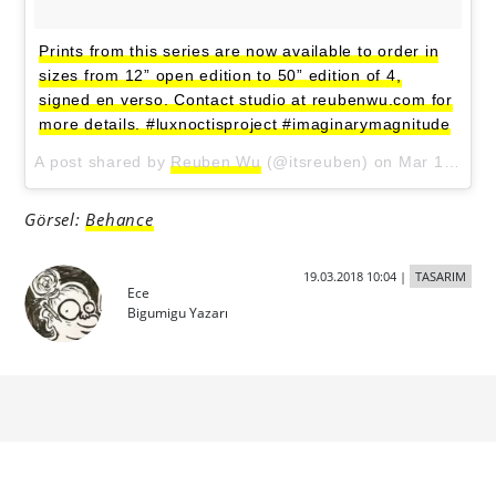
Prints from this series are now available to order in
sizes from 12” open edition to 50” edition of 4,
signed en verso. Contact studio at reubenwu.com for
more details. #luxnoctisproject #imaginarymagnitude
A post shared by
Reuben Wu
(@itsreuben) on
Mar 15, 2018 at 6:44am PDT
Görsel:
Behance
19.03.2018 10:04
|
TASARIM
Ece
Bigumigu Yazarı