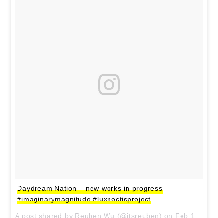
Daydream Nation – new works in progress
#imaginarymagnitude #luxnoctisproject
A post shared by
Reuben Wu
(@itsreuben) on
Feb 11, 2018 at 7:02am PST