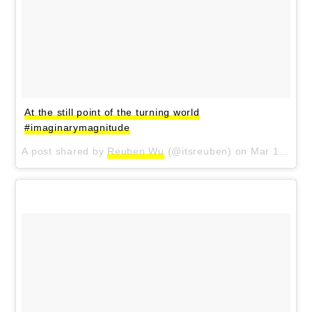
At the still point of the turning world
#imaginarymagnitude
A post shared by
Reuben Wu
(@itsreuben) on
Mar 1, 2018 at 11:22am PST