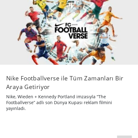
Nike Footballverse ile Tüm Zamanları Bir
Araya Getiriyor
Nike, Wieden + Kennedy Portland imzasıyla “The
Footballverse” adlı son Dünya Kupası reklam filmini
yayınladı.