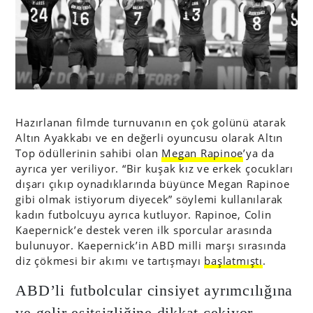
Hazırlanan filmde turnuvanın en çok golünü atarak
Altın Ayakkabı ve en değerli oyuncusu olarak Altın
Top ödüllerinin sahibi olan
Megan Rapinoe
’ya da
ayrıca yer veriliyor. “Bir kuşak kız ve erkek çocukları
dışarı çıkıp oynadıklarında büyünce Megan Rapinoe
gibi olmak istiyorum diyecek” söylemi kullanılarak
kadın futbolcuyu ayrıca kutluyor. Rapinoe, Colin
Kaepernick’e destek veren ilk sporcular arasında
bulunuyor. Kaepernick’in ABD milli marşı sırasında
diz çökmesi bir akımı ve tartışmayı
başlatmıştı
.
ABD’li futbolcular cinsiyet ayrımcılığına