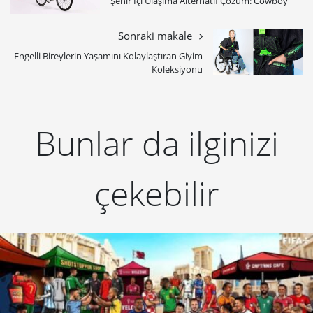
Şehir İçi Ulaşıma Alternatif Çözüm: Cowboy
Sonraki makale
Engelli Bireylerin Yaşamını Kolaylaştıran Giyim
Koleksiyonu
Bunlar da ilginizi
çekebilir