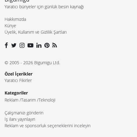
Yaratıcı bünyeler için günlük besin kaynağı
Hakkımızda
Künye
Üyelik, Kullanım ve Gizlilik Şartları
© 2005 - 2026 Bigumigu Ltd.
Özel İçerikler
Yaratıcı Fikirler
Kategoriler
Reklam
Tasarım
Teknoloji
Çalışmanızı gönderin
İş ilanı yayınlayın
Reklam ve sponsorluk seçeneklerini inceleyin