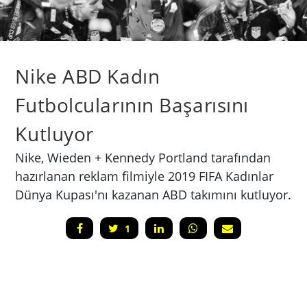
Nike ABD Kadın
Futbolcularının Başarısını
Kutluyor
Nike, Wieden + Kennedy Portland tarafından
hazırlanan reklam filmiyle 2019 FIFA Kadınlar
Dünya Kupası'nı kazanan ABD takımını kutluyor.
1