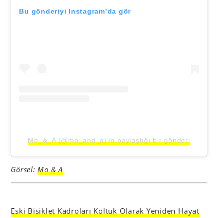
Bu gönderiyi Instagram’da gör
Mo_&_A (@mo_and_a)’in paylaştığı bir gönderi
Görsel:
Mo & A
Eski Bisiklet Kadroları Koltuk Olarak Yeniden Hayat