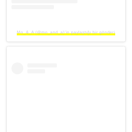
Mo_&_A (@mo_and_a)’in paylaştığı bir gönderi