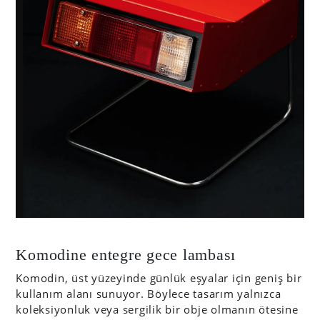
Komodine entegre gece lambası
Komodin, üst yüzeyinde günlük eşyalar için geniş bir
kullanım alanı sunuyor. Böylece tasarım yalnızca
koleksiyonluk veya sergilik bir obje olmanın ötesine