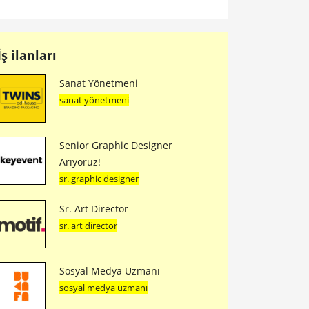
İş ilanları
Sanat Yönetmeni
sanat yönetmeni
Senior Graphic Designer
Arıyoruz!
sr. graphic designer
Sr. Art Director
sr. art director
Sosyal Medya Uzmanı
sosyal medya uzmanı