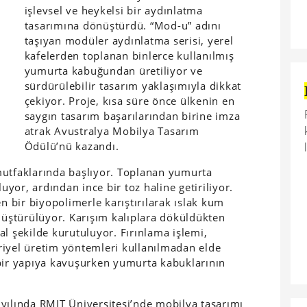
işlevsel ve heykelsi bir aydınlatma
tasarımına dönüştürdü. “Mod-u” adını
taşıyan modüler aydınlatma serisi, yerel
kafelerden toplanan binlerce kullanılmış
yumurta kabuğundan üretiliyor ve
sürdürülebilir tasarım yaklaşımıyla dikkat
çekiyor. Proje, kısa süre önce ülkenin en
saygın tasarım başarılarından birine imza
atrak Avustralya Mobilya Tasarım
Ödülü’nü kazandı.
mutfaklarında başlıyor. Toplanan yumurta
luyor, ardından ince bir toz haline getiriliyor.
en bir biyopolimerle karıştırılarak ıslak kum
üştürülüyor. Karışım kalıplara döküldükten
l şekilde kurutuluyor. Fırınlama işlemi,
riyel üretim yöntemleri kullanılmadan elde
 bir yapıya kavuşurken yumurta kabuklarının
yılında RMIT Üniversitesi’nde mobilya tasarımı