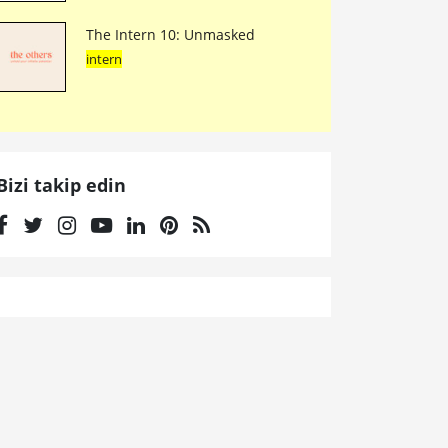
The Intern 10: Unmasked
intern
Bizi takip edin