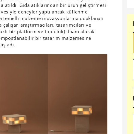
a atıldı. Gıda atıklarından bir ürün geliştirmesi
elvesiyle deneyler yaptı ancak küflenme
ğa temelli malzeme inovasyonlarına odaklanan
alışan araştırmacıları, tasarımcıları ve
naklı bir platform ve topluluk) ilham alarak
ompostlanabilir bir tasarım malzemesine
aşladı.