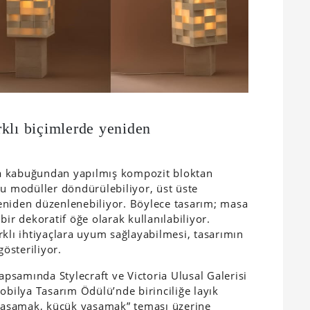
klı biçimlerde yeniden
a kabuğundan yapılmış kompozit bloktan
bu modüller döndürülebiliyor, üst üste
 yeniden düzenlenebiliyor. Böylece tasarım; masa
bir dekoratif öğe olarak kullanılabiliyor.
rklı ihtiyaçlara uyum sağlayabilmesi, tasarımın
gösteriliyor.
samında Stylecraft ve Victoria Ulusal Galerisi
obilya Tasarım Ödülü’nde birinciliğe layık
i yaşamak, küçük yaşamak” teması üzerine