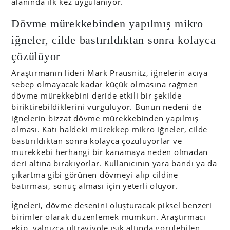
alanında ilk kez uygulanıyor.
Dövme mürekkebinden yapılmış mikro
iğneler, cilde bastırıldıktan sonra kolayca
çözülüyor
Araştırmanın lideri Mark Prausnitz, iğnelerin acıya
sebep olmayacak kadar küçük olmasına rağmen
dövme mürekkebini deride etkili bir şekilde
biriktirebildiklerini vurguluyor. Bunun nedeni de
iğnelerin bizzat dövme mürekkebinden yapılmış
olması. Katı haldeki mürekkep mikro iğneler, cilde
bastırıldıktan sonra kolayca çözülüyorlar ve
mürekkebi herhangi bir kanamaya neden olmadan
deri altına bırakıyorlar. Kullanıcının yara bandı ya da
çıkartma gibi görünen dövmeyi alıp cildine
batırması, sonuç alması için yeterli oluyor.
İğneleri, dövme desenini oluşturacak piksel benzeri
birimler olarak düzenlemek mümkün. Araştırmacı
ekip, yalnızca ultraviyole ışık altında görülebilen