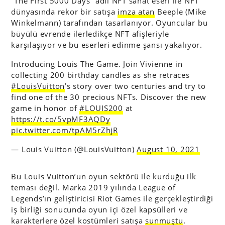
“The First 5000 Days” adlı NFT sanat eseri ile NFT
dünyasında rekor bir satışa
imza atan
Beeple (Mike
Winkelmann) tarafından tasarlanıyor. Oyuncular bu
büyülü evrende ilerledikçe NFT afişleriyle
karşılaşıyor ve bu eserleri edinme şansı yakalıyor.
Introducing Louis The Game. Join Vivienne in
collecting 200 birthday candles as she retraces
#LouisVuitton
’s story over two centuries and try to
find one of the 30 precious NFTs. Discover the new
game in honor of
#LOUIS200
at
https://t.co/5vpMF3AQDy
pic.twitter.com/tpAM5rZhjR
— Louis Vuitton (@LouisVuitton)
August 10, 2021
Bu Louis Vuitton’un oyun sektörü ile kurduğu ilk
teması değil. Marka 2019 yılında League of
Legends’ın geliştiricisi Riot Games ile gerçekleştirdiği
iş birliği sonucunda oyun içi özel kapsülleri ve
karakterlere özel kostümleri satışa
sunmuştu
.