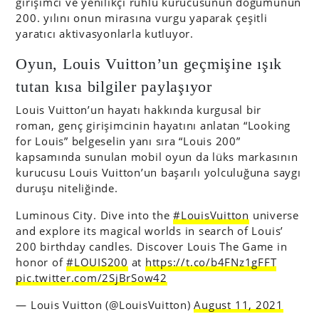
girişimci ve yenilikçi ruhlu kurucusunun doğumunun
200. yılını onun mirasına vurgu yaparak çeşitli
yaratıcı aktivasyonlarla kutluyor.
Oyun, Louis Vuitton’un geçmişine ışık
tutan kısa bilgiler paylaşıyor
Louis Vuitton’un hayatı hakkında kurgusal bir
roman, genç girişimcinin hayatını anlatan “Looking
for Louis” belgeselin yanı sıra “Louis 200”
kapsamında sunulan mobil oyun da lüks markasının
kurucusu Louis Vuitton’un başarılı yolculuğuna saygı
duruşu niteliğinde.
Luminous City. Dive into the
#LouisVuitton
universe
and explore its magical worlds in search of Louis’
200 birthday candles. Discover Louis The Game in
honor of
#LOUIS200
at
https://t.co/b4FNz1gFFT
pic.twitter.com/2SjBrSow42
— Louis Vuitton (@LouisVuitton)
August 11, 2021