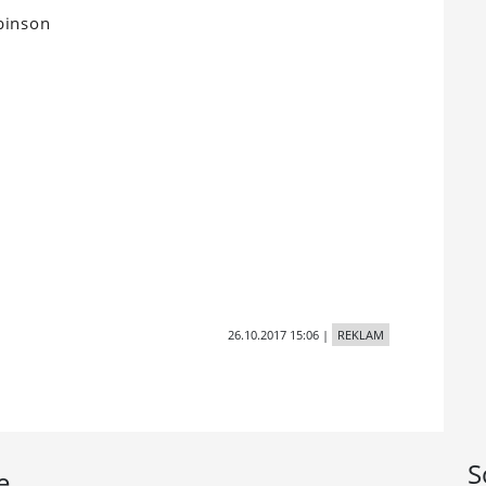
binson
26.10.2017 15:06
|
REKLAM
S
e