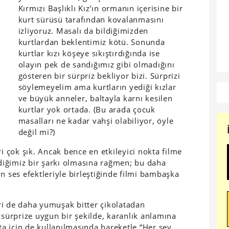
Kırmızı Başlıklı Kız’ın ormanın içerisine bir
kurt sürüsü tarafından kovalanmasını
izliyoruz. Masalı da bildiğimizden
kurtlardan beklentimiz kötü. Sonunda
kurtlar kızı köşeye sıkıştırdığında ise
olayın pek de sandığımız gibi olmadığını
gösteren bir sürpriz bekliyor bizi. Sürprizi
söylemeyelim ama kurtların yediği kızlar
ve büyük anneler, baltayla karnı kesilen
kurtlar yok ortada. (Bu arada çocuk
masalları ne kadar vahşi olabiliyor, öyle
değil mi?)
ri çok şık. Ancak bence en etkileyici nokta filme
ldiğimiz bir şarkı olmasına rağmen; bu daha
n ses efektleriyle birleştiğinde filmi bambaşka
seri de daha yumuşak bitter çikolatadan
 sürprize uygun bir şekilde, karanlık anlamına
ata için de kullanılmasında hareketle “Her şey