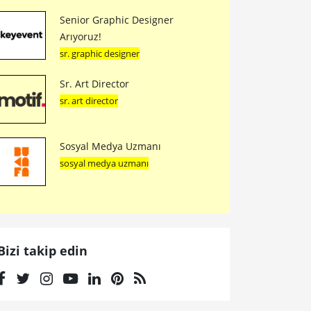
Senior Graphic Designer
Arıyoruz!
sr. graphic designer
Sr. Art Director
sr. art director
Sosyal Medya Uzmanı
sosyal medya uzmanı
Bizi takip edin