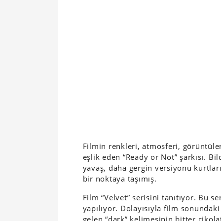
Filmin renkleri, atmosferi, görüntüle
eşlik eden “Ready or Not” şarkısı. Bi
yavaş, daha gergin versiyonu kurtları
bir noktaya taşımış.
Film “Velvet” serisini tanıtıyor. Bu 
yapılıyor. Dolayısıyla film sonundaki
gelen “dark” kelimesinin bitter çikol