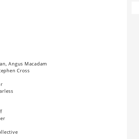
rdan, Angus Macadam
tephen Cross
or
arless
f
wer
llective