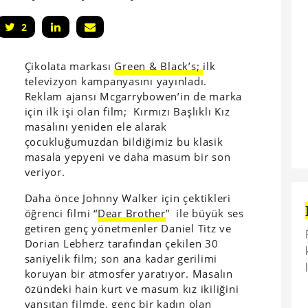
2
Çikolata markası
Green & Black’s;
ilk
televizyon kampanyasını yayınladı.
Reklam ajansı Mcgarrybowen’in de marka
için ilk işi olan film; Kırmızı Başlıklı Kız
masalını yeniden ele alarak
çocukluğumuzdan bildiğimiz bu klasik
masala yepyeni ve daha masum bir son
veriyor.
Daha önce Johnny Walker için çektikleri
öğrenci filmi “
Dear Brother
” ile büyük ses
getiren genç yönetmenler Daniel Titz ve
Dorian Lebherz tarafından çekilen 30
saniyelik film; son ana kadar gerilimi
koruyan bir atmosfer yaratıyor. Masalın
özündeki hain kurt ve masum kız ikiliğini
yansıtan filmde, genç bir kadın olan