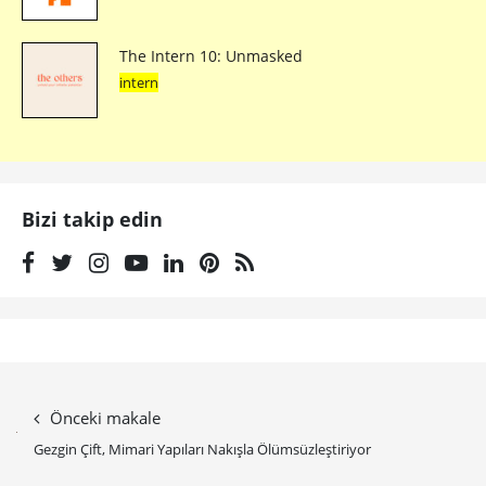
Dokununca Şekil Değiştiren Yumuşak
Lambalar
Michelle Rinow dokunmaya duyarlı yumuşak lamba projesi
“Transforming Touch Lighting Series” ile evlere neşe katacak
eğlenceli bir aydınlatma deneyimi sunuyor.
TASARIM
6 yıl önce