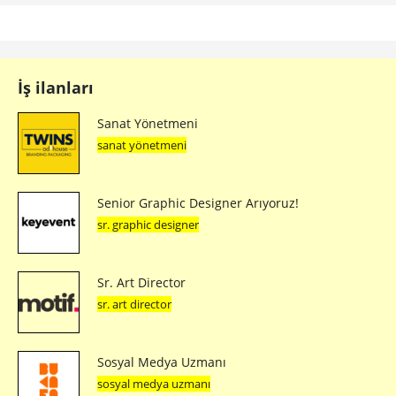
Sonraki makale
See It Be It; Orta Doğu Bölgesindeki Kadın
Yaratıcılar İçin Geliyor
Bunlar da ilginizi
çekebilir