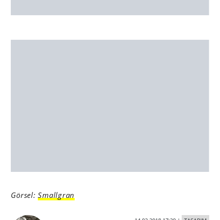
E-Posta Listesine Katılın
Reklam, tasarım ve teknoloji gündemini kaçırmak
istemeyenler, Bigumigu e-posta listesine kayıt olun!
Günlük Özet
Bu Hafta Dikkat Çekenler
Haftanın İş İlanları