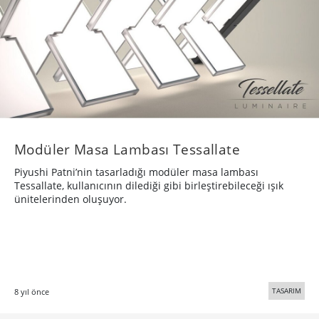
TASARIM
8 yıl önce
·
14
Ayın Evreleri Bu Lamba ile Gerçek Zamanlı