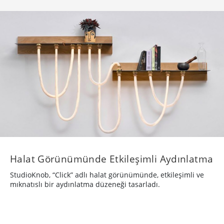
Olarak Evinde
Parse/Error’un tasarladığı MoonPhase Lamp, ayın evrelerine
dair internetten çektiği veriyi gerçek zamanlı olarak yaşam
alanlarına taşıyor.
TASARIM
8 yıl önce
·
15