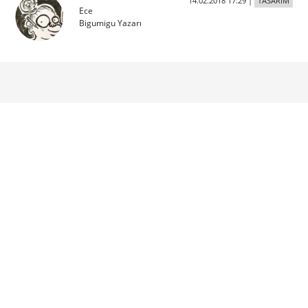
İş ilanları
Sanat Yönetmeni
sanat yönetmeni
Senior Graphic Designer Arıyoruz!
sr. graphic designer
Sr. Art Director
sr. art director
Sosyal Medya Uzmanı