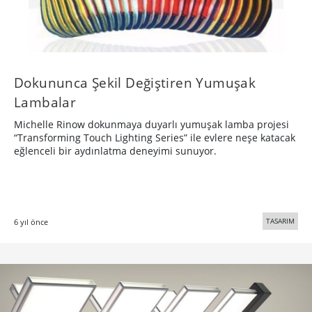
Halat Görünümünde Etkileşimli Aydınlatma
StudioKnob, “Click” adlı halat görünümünde, etkileşimli ve
mıknatıslı bir aydınlatma düzeneği tasarladı.