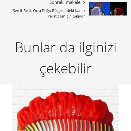
Modüler Masa Lambası Tessallate
Piyushi Patni’nin tasarladığı modüler masa lambası
Tessallate, kullanıcının dilediği gibi birleştirebileceği ışık
ünitelerinden oluşuyor.
TASARIM
8 yıl önce