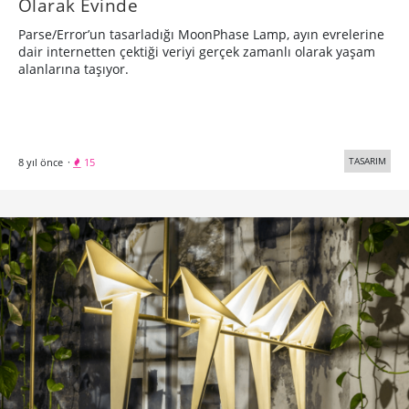
Yaratıcı bünyeler için günlük besin kaynağı
Hakkımızda
Künye
Üyelik, Kullanım ve Gizlilik Şartları
© 2005 - 2026 Bigumigu Ltd.
Özel İçerikler
Yaratıcı Fikirler
Kategoriler
Reklam
Tasarım
Teknoloji
Çalışmanızı gönderin
İş ilanı yayınlayın
Reklam ve sponsorluk seçeneklerini inceleyin