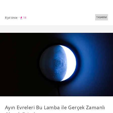
En Parlak Aydınlatma Fikirleri [Bigumigu’da
2016]
Bigumigu’da geçtiğimiz yılı özetliyoruz: Yenilikçi
tasarımlarıyla dikkat çeken lambalar, akıllıca düşünülmüş
aydınlatma çözümleri, pratik kullanım sunan fenerler.
TASARIM
10 yıl önce
·
42
Bigumigu