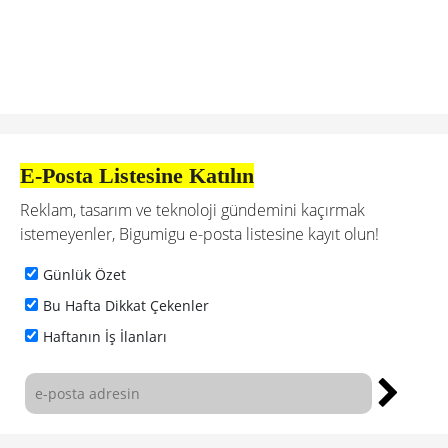
sosyal medya uzmanı
The Intern 10: Unmasked
intern
Bizi takip edin
Önceki makale
Gezgin Çift, Mimari Yapıları Nakışla Ölümsüzleştiriyor