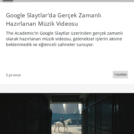
Müziğin Ritmiyle Değişen Detaylar
IKEA’nın ev tekstili ürünlerini tanıtan kampanyasının
devamında müzik grubu Teleman için çektiği müzik
videosunda ürünler müziğin ritmiyle değişiyor.