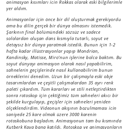
animasyon kısımları icin Rokkas olarak eski bilgilerimle
yer aldım.
Animasyonlar için önce bir dil oluşturmak gerekiyordu
ama bu dilin gerçek bir dünya olmasını istemedik.
Şarkının final bölümündeki sözsüz ve sadece
sololardan oluşan dans kısmıyla tutarlı,
soyut ve
detaysız bir dünya yaratmak istedik. Bunun için 1-2
hafta kadar illüstrasyonlar yapıp Mondrian,
Kandinsky,
Matisse, Miro’nun işlerine bolca baktım. Bu
soyut dünyayı animasyon olarak nasıl yapabilirim,
sahnelerin geçişlerinde nasıl kullanabilirim bunun
örneklerini denedim. Uzun bir çalışmayla eski obje
tasarımlardan ve çeşitli çalışmalardan 35 ayrı renk
paleti çıkardım. Tüm kararları ve stili netleştirdikten
sonra rotoskop için çektiğimiz tüm sahneleri akıcı bir
şekilde kurgulayıp, geçişler için sahneleri yeniden
ölçeklendirdim. Videonun akışının bozulmaması icin
saniyede 25 kare olmak üzere 3000 karenin
rotoskobuna başladım. Animasyonun tam bu kısmında
Kutberk Kaya bana katıldı. Rotoskop ve animasyonların