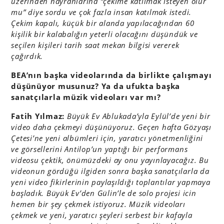
üzerinden hayranlarına “çekime katılmak isteyen olur
mu” diye sordu ve çok fazla insan katılmak istedi.
Çekim kapalı, küçük bir alanda yapılacağından 60
kişilik bir kalabalığın yeterli olacağını düşündük ve
seçilen kişileri tarih saat mekan bilgisi vererek
çağırdık.
BEA’nın başka videolarında da birlikte çalışmayı
düşünüyor musunuz? Ya da ufukta başka
sanatçılarla müzik videoları var mı?
Fatih Yılmaz:
Büyük Ev Ablukada’yla Eylül’de yeni bir
video daha çekmeyi düşünüyoruz. Geçen hafta Gözyaşı
Çetesi’ne yeni albümleri için, yaratıcı yönetmenliğini
ve görsellerini Antilop’un yaptığı bir performans
videosu çektik, önümüzdeki ay onu yayınlayacağız. Bu
videonun gördüğü ilgiden sonra başka sanatçılarla da
yeni video fikirlerinin paylaşıldığı toplantılar yapmaya
başladık. Büyük Ev’den Gülin’le de solo projesi icin
hemen bir şey çekmek istiyoruz. Müzik videoları
çekmek ve yeni, yaratıcı şeyleri serbest bir kafayla