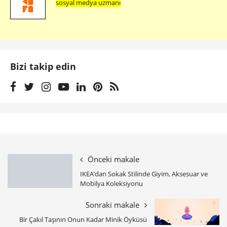
Büyük Ev Ablukada’dan “Hepsine Ne
Fena”ya Gerçek Bir Video
Büyük Ev Ablukada renkleri ve kendini müziğin ritmine
bırakıyor ve ilk gerçek müzik videolarını yayınlıyor.
POPÜLER KÜLTÜR
8 yıl önce
·
125