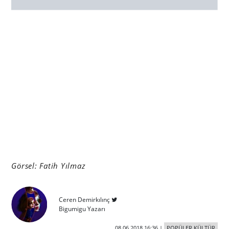
sosyal medya uzmanı
Bizi takip edin
Önceki makale
IKEA’dan Sokak Stilinde Giyim, Aksesuar ve
Mobilya Koleksiyonu
Sonraki makale
Bir Çakıl Taşının Onun Kadar Minik Öyküsü