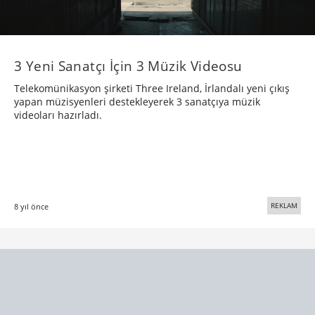
REKLAM
8 yıl önce
Bigumigu
Yaratıcı bünyeler için günlük besin kaynağı
Hakkımızda
Künye
Üyelik, Kullanım ve Gizlilik Şartları