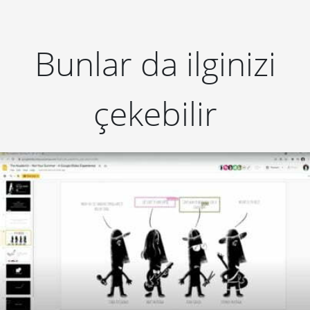
Foot Locker’dan LGP Qua İçin Müzik
Videosu
Foot Locker, viral videolarıyla olay yaratan 18 yaşındaki rap
sanatçısı LGP Qua’nın “Hungry” şarkısı için bir müzik videosu
yayınladı.
REKLAM
8 yıl önce