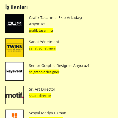
3 Yeni Sanatçı İçin 3 Müzik Videosu
Telekomünikasyon şirketi Three Ireland, İrlandalı yeni çıkış
yapan müzisyenleri destekleyerek 3 sanatçıya müzik
videoları hazırladı.
REKLAM
8 yıl önce