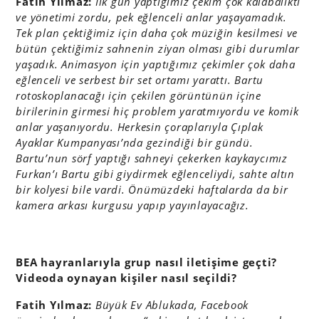
Fatih Yılmaz:
İ
lk gün yaptığımız çekim çok kalabalıktı
ve yönetimi zordu, pek eğlenceli anlar yaşayamadık.
Tek plan çektiğimiz için daha çok müziğin kesilmesi ve
bütün çektiğimiz sahnenin ziyan olması gibi durumlar
yaşadık. Animasyon için yaptığımız çekimler çok daha
eğlenceli ve serbest bir set ortamı yarattı. Bartu
rotoskoplanacağı için çekilen görüntünün içine
birilerinin girmesi hiç problem yaratmıyordu ve komik
anlar yaşanıyordu. Herkesin çoraplarıyla Çıplak
Ayaklar Kumpanyası’nda gezindiği bir gündü.
Bartu’nun sörf yaptığı sahneyi çekerken kaykaycımız
Furkan’ı Bartu gibi giydirmek eğlenceliydi, sahte altın
bir kolyesi bile vardi. Önümüzdeki haftalarda da bir
kamera arkası kurgusu yapıp yayınlayacağız.
BEA hayranlarıyla grup nasıl iletişime geçti?
Videoda oynayan kişiler nasıl seçildi?
Fatih Yılmaz:
Büyük Ev Ablukada, Facebook