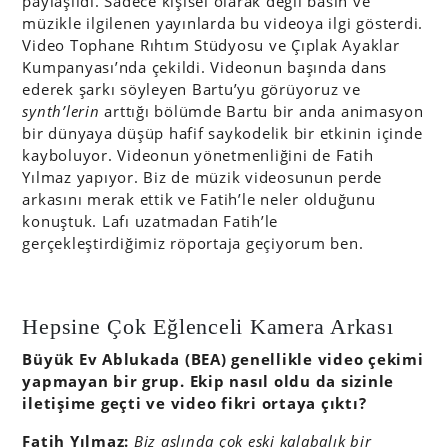
paylaşıldı. Sadece kişisel olarak değil basın ve
müzikle ilgilenen yayınlarda bu videoya ilgi gösterdi.
Video Tophane Rıhtım Stüdyosu ve Çıplak Ayaklar
Kumpanyası’nda çekildi. Videonun başında dans
ederek şarkı söyleyen Bartu’yu görüyoruz ve
synth’lerin
arttığı bölümde Bartu bir anda animasyon
bir dünyaya düşüp hafif saykodelik bir etkinin içinde
kayboluyor. Videonun yönetmenliğini de Fatih
Yılmaz yapıyor. Biz de müzik videosunun perde
arkasını merak ettik ve Fatih’le neler olduğunu
konuştuk. Lafı uzatmadan Fatih’le
gerçekleştirdiğimiz röportaja geçiyorum ben.
Hepsine Çok Eğlenceli Kamera Arkası
Büyük Ev Ablukada (BEA) genellikle video çekimi
yapmayan bir grup. Ekip nasıl oldu da sizinle
iletişime geçti ve video fikri ortaya çıktı?
Fatih Yılmaz:
Biz aslında çok eski kalabalık bir