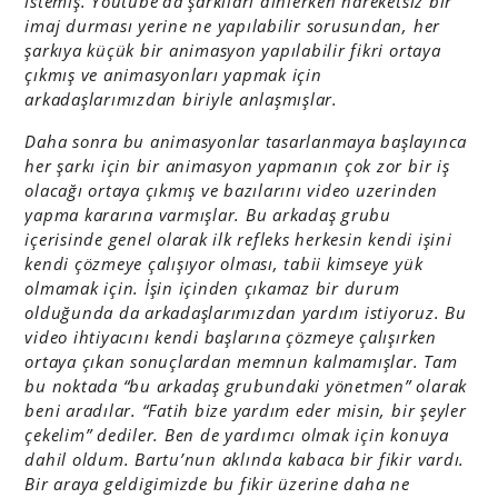
istemiş. Youtube’da şarkıları dinlerken hareketsiz bir
imaj durması yerine ne yapılabilir sorusundan, her
şarkıya küçük bir animasyon yapılabilir fikri ortaya
çıkmış ve animasyonları yapmak için
arkadaşlarımızdan biriyle anlaşmışlar.
Daha sonra bu animasyonlar tasarlanmaya başlayınca
her şarkı için bir animasyon yapmanın çok zor bir iş
olacağı ortaya çıkmış ve bazılarını video uzerinden
yapma kararına varmışlar. Bu arkadaş grubu
içerisinde genel olarak ilk refleks herkesin kendi işini
kendi çözmeye çalışıyor olması, tabii kimseye yük
olmamak için. İşin içinden çıkamaz bir durum
olduğunda da arkadaşlarımızdan yardım istiyoruz. Bu
video ihtiyacını kendi başlarına çözmeye çalışırken
ortaya çıkan sonuçlardan memnun kalmamışlar. Tam
bu noktada “bu arkadaş grubundaki yönetmen” olarak
beni aradılar. “Fatih bize yardım eder misin, bir şeyler
çekelim” dediler. Ben de yardımcı olmak için konuya
dahil oldum. Bartu’nun aklında kabaca bir fikir vardı.
Bir araya geldigimizde bu fikir üzerine daha ne