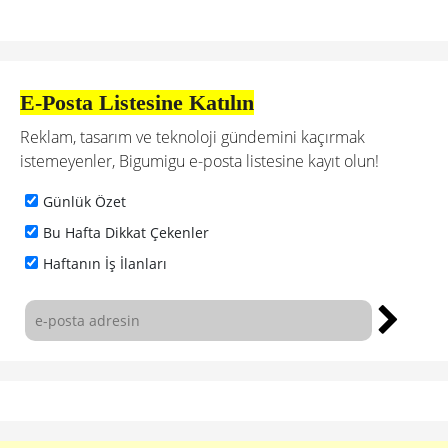
Google Slaytlar’da Gerçek Zamanlı
Hazırlanan Müzik Videosu
The Academic’in Google Slaytlar üzerinden gerçek zamanlı
olarak hazırlanan müzik videosu, geleneksel işlerin aksine
beklenmedik ve eğlenceli sahneler sunuyor.
TASARIM
5 yıl önce