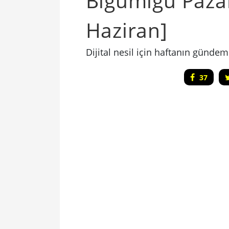
Bigumigu Paza
Haziran]
Dijital nesil için haftanın gündem
37