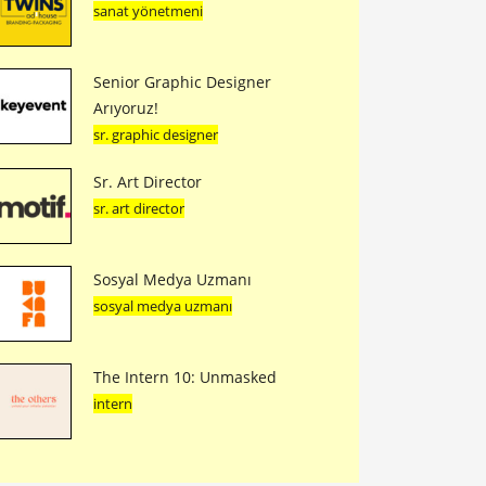
sanat yönetmeni
Senior Graphic Designer
Arıyoruz!
sr. graphic designer
Sr. Art Director
sr. art director
Sosyal Medya Uzmanı
sosyal medya uzmanı
The Intern 10: Unmasked
intern