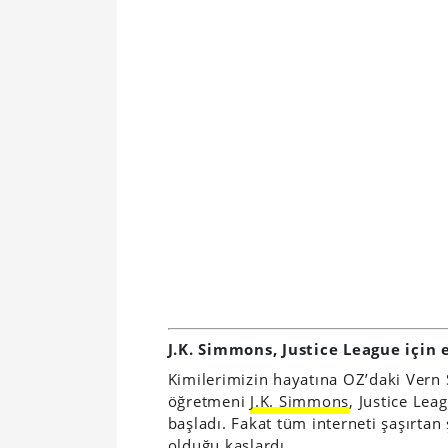
J.K. Simmons, Justice League için 
Kimilerimizin hayatına OZ’daki Vern 
öğretmeni
J.K. Simmons
, Justice Lea
başladı. Fakat tüm interneti şaşırtan
olduğu kaslardı.