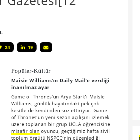
r Gazetesi[12
i.
24
19
Popüler-Kültür
Maisie Williams’ın Daily Mail’e verdiği
inanılmaz ayar
Game of Thrones’un Arya Stark’ı Maisie
Williams, günlük hayatındaki pek çok
kesitle de kendinden söz ettiriyor. Game
of Thrones’un yeni sezon açılışını izlemek
üzere toplanan bir grup UCLA öğrencisine
misafir olan
oyuncu, geçtiğimiz hafta sivil
toplum örgütü
NSPCC
‘nin düzenlediği