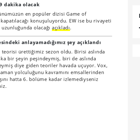
9 dakika olacak
günümüzün en popüler dizisi Game of
kapatılacağı konuşuluyordu. EW ise bu rivayeti
a uzunluğunda olacağı
açıkladı
.
sindeki anlayamadığımız şey açıklandı
eorisi ürettiğimiz sezon oldu. Birisi aslında
şka bir şeyin peşindeymiş, biri de aslında
eymiş diye giden teoriler havada uçuyor. Vox,
 zaman yolculuğunu kavramını emsallerinden
şını hatta 6. bölüme kadar izlemediyseniz
iz.